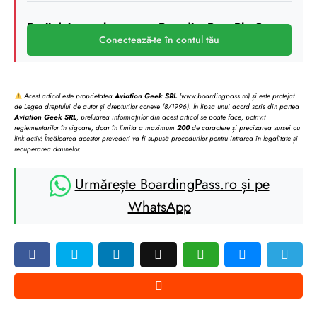
Deții deja un abonament BoardingPass Plus?
Conectează-te în contul tău
Acest articol este proprietatea
Aviation Geek SRL
(www.boardingpass.ro) și este protejat
de Legea dreptului de autor și drepturilor conexe (8/1996). În lipsa unui acord scris din partea
Aviation Geek SRL
, preluarea informațiilor din acest articol se poate face, potrivit
reglementarilor în vigoare, doar în limita a maximum
200
de caractere și precizarea sursei cu
link activ! Încălcarea acestor prevederi va fi supusă procedurilor pentru intrarea în legalitate și
recuperarea daunelor.
Urmărește BoardingPass.ro și pe
WhatsApp