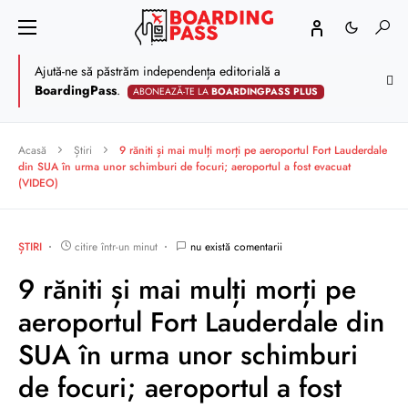
Ajută-ne să păstrăm independența editorială a
BoardingPass
.
ABONEAZĂ-TE LA
BOARDINGPASS PLUS
Acasă
Știri
9 răniti și mai mulți morți pe aeroportul Fort Lauderdale
din SUA în urma unor schimburi de focuri; aeroportul a fost evacuat
(VIDEO)
ȘTIRI
citire într-un minut
nu există comentarii
9 răniti și mai mulți morți pe
aeroportul Fort Lauderdale din
SUA în urma unor schimburi
de focuri; aeroportul a fost