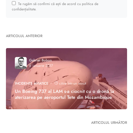
Te rugăm să confirmi că ești de acord cu politica de
confidențialitate.
ARTICOLUL ANTERIOR
Gabriel Bobon
6 ianuarie 2017
INCIDENTE AVIATICE
citire într-un minut
Un Boeing 737 al LAM s-a ciocnit cu o dronă la
aterizarea pe aeroportul Tete din Mozambique
ARTICOLUL URMĂTOR