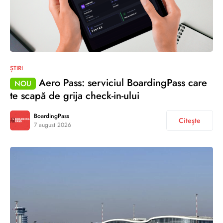
ȘTIRI
Aero Pass: serviciul BoardingPass care
NOU
te scapă de grija check-in-ului
BoardingPass
Citește
7 august 2026