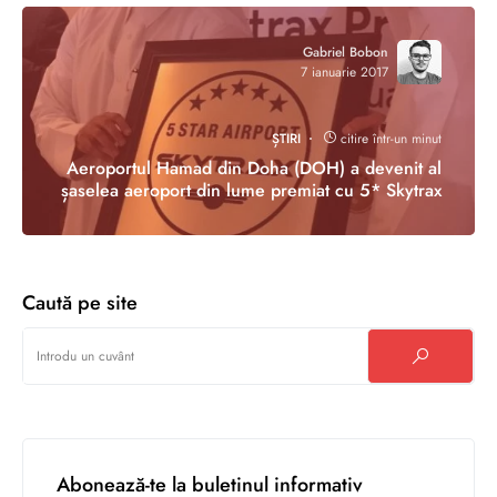
Gabriel Bobon
7 ianuarie 2017
ȘTIRI
citire într-un minut
Aeroportul Hamad din Doha (DOH) a devenit al
șaselea aeroport din lume premiat cu 5* Skytrax
Caută pe site
Abonează-te la buletinul informativ