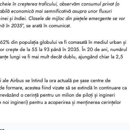
 cheie în creșterea traficului, observăm consumul privat (o
abilă economică mai semnificativă asupra unor fluxuri
hinei și Indiei. Clasele de mijloc din piețele emergente se vor
nă în 2035
”, se arată în comunicat.
 62% din populația globului va fi comasată în mediul urban și
or crește de la 55 la 93 până în 2035. În 20 de ani, numărul
stanțe lungi va fi mai mult decât dublu, ajungând chiar la 2,5
ii ale Airbus se întind la ora actuală pe șase centre de
 de formare, acestea fiind vizate să se extindă în continuare ca
revăzând o cerință pentru un milion de piloți și ingineri
noi ingineri) pentru a acoperirea și menținerea cerințelor
us