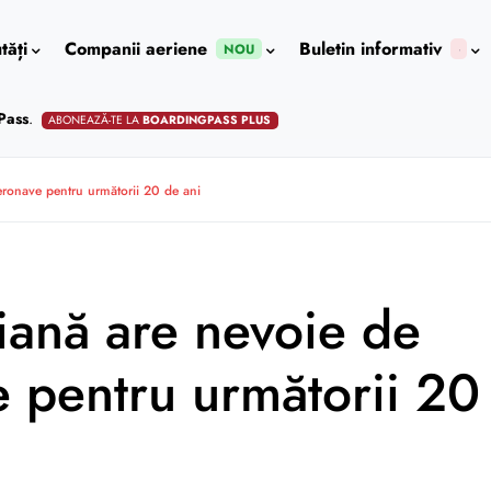
tăți
Companii aeriene
Buletin informativ
NOU
Pass
.
ABONEAZĂ-TE LA
BOARDINGPASS PLUS
eronave pentru următorii 20 de ani
riană are nevoie de
 pentru următorii 20