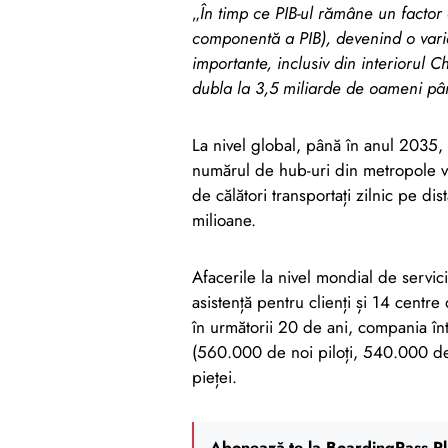
„
În timp ce PIB-ul rămâne un factor
componentă a PIB), devenind o vari
importante, inclusiv din interiorul C
dubla la 3,5 miliarde de oameni pâ
La nivel global, până în anul 2035,
numărul de hub-uri din metropole v
de călători transportați zilnic pe di
milioane.
Afacerile la nivel mondial de servic
asistență pentru clienți și 14 centre
în următorii 20 de ani, compania înt
(560.000 de noi piloți, 540.000 de 
pieței.
Abonează-te la BoardingPass Pl