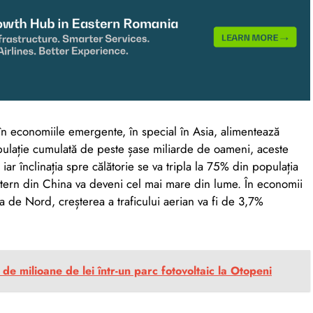
 în economiile emergente, în special în Asia, alimentează
opulație cumulată de peste șase miliarde de oameni, aceste
ar înclinația spre călătorie se va tripla la 75% din populația
 intern din China va deveni cel mai mare din lume. În economii
de Nord, creșterea a traficului aerian va fi de 3,7%
e milioane de lei într-un parc fotovoltaic la Otopeni