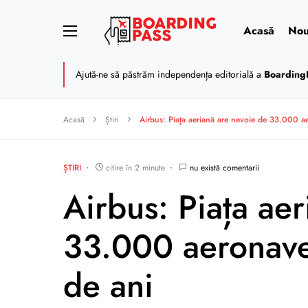
Acasă
Nou
Ajută-ne să păstrăm independența editorială a
Boarding
Acasă
Știri
Airbus: Piața aeriană are nevoie de 33.000 a
ȘTIRI
citire în 2 minute
nu există comentarii
Airbus: Piața ae
33.000 aeronave
de ani