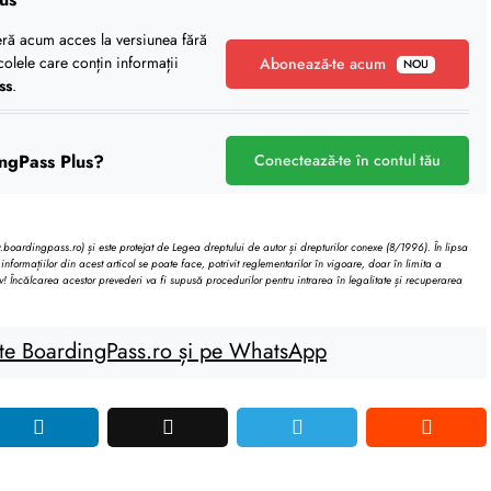
eră acum acces la versiunea fără
icolele care conțin informații
Abonează-te acum
NOU
ss
.
ngPass Plus?
Conectează-te în contul tău
oardingpass.ro) și este protejat de Legea dreptului de autor și drepturilor conexe (8/1996). În lipsa
informațiilor din acest articol se poate face, potrivit reglementarilor în vigoare, doar în limita a
v! Încălcarea acestor prevederi va fi supusă procedurilor pentru intrarea în legalitate și recuperarea
te BoardingPass.ro și pe WhatsApp