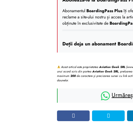
Abonamentul
BoardingPass Plus
îți of
reclame a site-ului nostru și acces la art
obținute în exclusivitate de
BoardingPa
Deții deja un abonament Boardi
Acest articol este proprietatea
Aviation Geek SRL
(www.b
unui acord scris din partea
Aviation Geek SRL
, preluarea 
maximum
200
de caractere și precizarea sursei cu link acti
daunelor.
Urmăreș