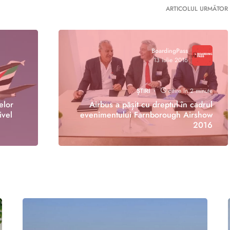
ARTICOLUL URMĂTOR
BoardingPass
13 iulie 2016
ȘTIRI
citire în 2 minute
elor
Airbus a pășit cu dreptul în cadrul
ivel
evenimentului Farnborough Airshow
2016