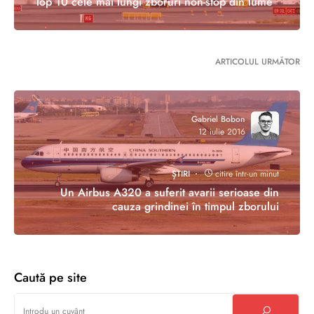
Top 10 cele mai lungi zboruri non-stop din lume
ARTICOLUL URMĂTOR
Gabriel Bobon
12 iulie 2016
ȘTIRI
citire într-un minut
Un Airbus A320 a suferit avarii serioase din
cauza grindinei în timpul zborului
Caută pe site