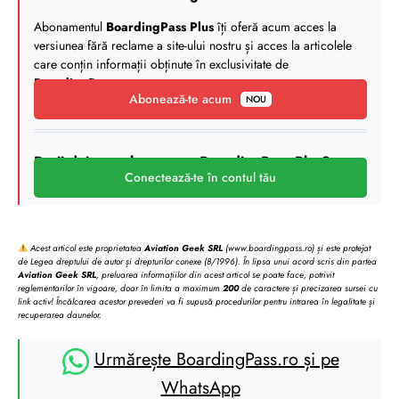
Abonamentul
BoardingPass Plus
îți oferă acum acces la
versiunea fără reclame a site-ului nostru și acces la articolele
care conțin informații obținute în exclusivitate de
BoardingPass
.
Abonează-te acum
NOU
Deții deja un abonament BoardingPass Plus?
Conectează-te în contul tău
Acest articol este proprietatea
Aviation Geek SRL
(www.boardingpass.ro) și este protejat
de Legea dreptului de autor și drepturilor conexe (8/1996). În lipsa unui acord scris din partea
Aviation Geek SRL
, preluarea informațiilor din acest articol se poate face, potrivit
reglementarilor în vigoare, doar în limita a maximum
200
de caractere și precizarea sursei cu
link activ! Încălcarea acestor prevederi va fi supusă procedurilor pentru intrarea în legalitate și
recuperarea daunelor.
Urmărește BoardingPass.ro și pe
WhatsApp