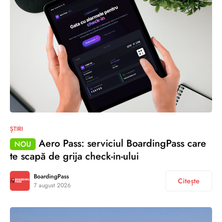
ȘTIRI
Aero Pass: serviciul BoardingPass care
NOU
te scapă de grija check-in-ului
BoardingPass
Citește
7 august 2026