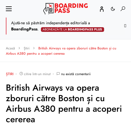
Ajută-ne să păstrăm independența editorială a
BoardingPass
.
ABONEAZĂ-TE LA
BOARDINGPASS PLUS
Acasă
Știri
British Airways va opera zboruri către Boston și cu
Airbus A380 pentru a acoperi cererea
ȘTIRI
citire într-un minut
nu există comentarii
British Airways va opera
zboruri către Boston și cu
Airbus A380 pentru a acoperi
cererea