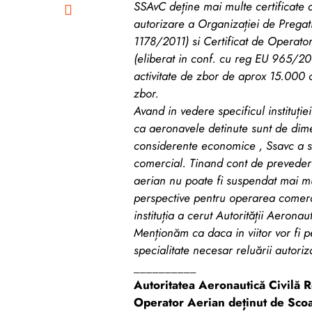
SSAvC deține mai multe certificate d
autorizare a Organizației de Pregati
1178/2011) si Certificat de Operat
(eliberat in conf. cu reg EU 965/201
activitate de zbor de aprox 15.000 
zbor.
Avand in vedere specificul instituție
ca aeronavele detinute sunt de dimen
considerente economice , Ssavc a so
comercial. Tinand cont de preveder
aerian nu poate fi suspendat mai mul
perspective pentru operarea comerci
instituția a cerut Autorității Aerona
Menționăm ca daca in viitor vor fi
specialitate necesar reluării autoriza
__________
Autoritatea Aeronautică Civilă 
Operator Aerian deținut de Scoal