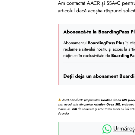
Am contactat AACR și SSAvC pentru 
articolul dacă aceștia răspund solicit
Abonează-te la BoardingPass Pl
Abonamentul
BoardingPass Plus
îți of
reclame a site-ului nostru și acces la art
obținute în exclusivitate de
BoardingPa
Deții deja un abonament Boardi
Acest articol este proprietatea
Aviation Geek SRL
(www.b
unui acord scris din partea
Aviation Geek SRL
, preluarea 
maximum
200
de caractere și precizarea sursei cu link acti
daunelor.
Urmăreș