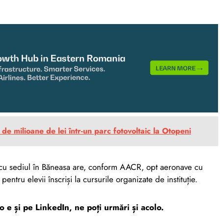
e milioane de lei într-un parc fotovoltaic la Otopeni
ă cu sediul în Băneasa are, conform AACR, opt aeronave cu
ntru elevii înscriși la cursurile organizate de instituție.
ro e și pe LinkedIn, ne poți urmări și acolo.