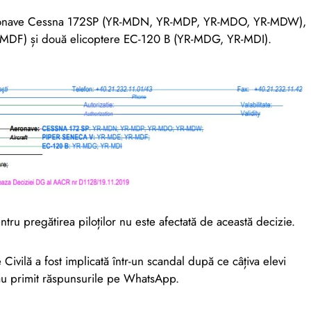
aeronave Cessna 172SP (YR-MDN, YR-MDP, YR-MDO, YR-MDW),
MDF) și două elicoptere EC-120 B (YR-MDG, YR-MDI).
ru pregătirea piloților nu este afectată de această decizie.
Civilă a fost implicată într-un scandal după ce câțiva elevi
au primit răspunsurile pe WhatsApp.