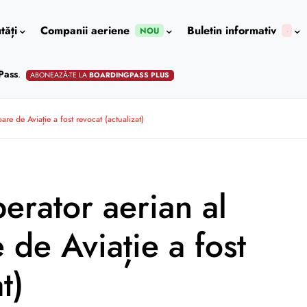
tăți
Companii aeriene
Buletin informativ
NOU
Pass
.
ABONEAZĂ-TE LA
BOARDINGPASS PLUS
are de Aviație a fost revocat (actualizat)
perator aerian al
 de Aviație a fost
t)