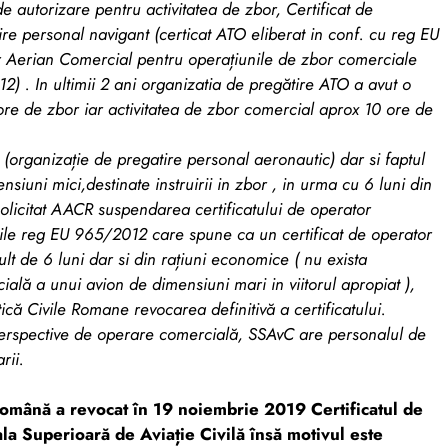
e autorizare pentru activitatea de zbor, Certificat de
re personal navigant (certicat ATO eliberat in conf. cu reg EU
or Aerian Comercial pentru operațiunile de zbor comerciale
2) . In ultimii 2 ani organizatia de pregătire ATO a avut o
ore de zbor iar activitatea de zbor comercial aprox 10 ore de
i (organizație de pregatire personal aeronautic) dar si faptul
siuni mici,destinate instruirii in zbor , in urma cu 6 luni din
licitat AACR suspendarea certificatului de operator
ile reg EU 965/2012 care spune ca un certificat de operator
t de 6 luni dar si din rațiuni economice ( nu exista
ală a unui avion de dimensiuni mari in viitorul apropiat ),
utică Civile Romane revocarea definitivă a certificatului.
 perspective de operare comercială, SSAvC are personalul de
rii.
Română a revocat în 19 noiembrie 2019 Certificatul de
a Superioară de Aviație Civilă însă motivul este