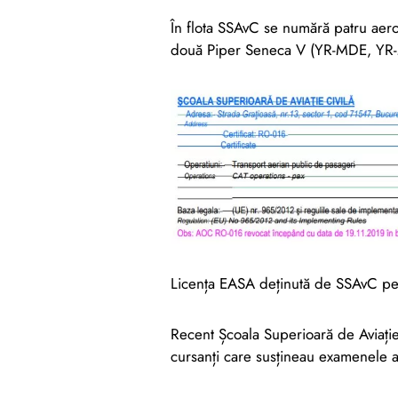
În flota SSAvC se numără patru 
două Piper Seneca V (YR-MDE, YR-
Licența EASA deținută de SSAvC pent
Recent Școala Superioară de Aviație 
cursanți care susțineau examenele 