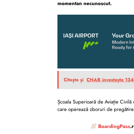
momentan necunoscut.
Citește și
CNAB investește 134 d
Școala Superioară de Aviație Civil
care operează zboruri de pregătire pe
BoardingPass
.