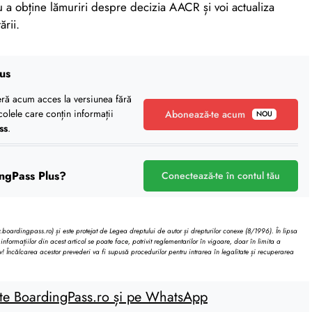
a obține lămuriri despre decizia AACR și voi actualiza
ării.
us
eră acum acces la versiunea fără
icolele care conțin informații
Abonează-te acum
NOU
ss
.
ngPass Plus?
Conectează-te în contul tău
oardingpass.ro) și este protejat de Legea dreptului de autor și drepturilor conexe (8/1996). În lipsa
informațiilor din acest articol se poate face, potrivit reglementarilor în vigoare, doar în limita a
v! Încălcarea acestor prevederi va fi supusă procedurilor pentru intrarea în legalitate și recuperarea
te BoardingPass.ro și pe WhatsApp