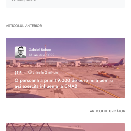
ARTICOLUL ANTERIOR
Gabriel Bobon
13 ianuarie 2022
ȘTIRI
citire în 2 minute
O persoană a primit 9.000 de euro mită pentru
a-și exercita influența la CNAB
ARTICOLUL URMĂTOR