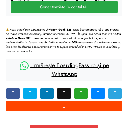
Deții deja un abonament BoardingPass Plus?
Conectează-te în contul tău
Acest articol este proprietatea
Aviation Geek SRL
(www.boardingpass.ro) și este protejat
de Legea dreptului de autor și drepturilor conexe (8/1996). În lipsa unui acord scris din partea
Aviation Geek SRL
, preluarea informațiilor din acest articol se poate face, potrivit
reglementarilor în vigoare, doar în limita a maximum
200
de caractere și precizarea sursei cu
link activ! Încălcarea acestor prevederi va fi supusă procedurilor pentru intrarea în legalitate și
recuperarea daunelor.
Urmărește BoardingPass.ro și pe
WhatsApp