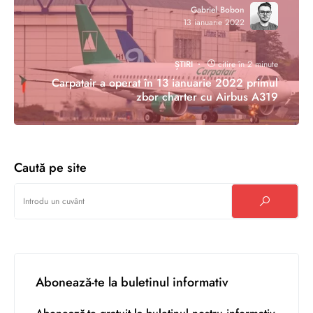
Gabriel Bobon
13 ianuarie 2022
ȘTIRI
citire în 2 minute
Carpatair a operat în 13 ianuarie 2022 primul
zbor charter cu Airbus A319
Caută pe site
Abonează-te la buletinul informativ