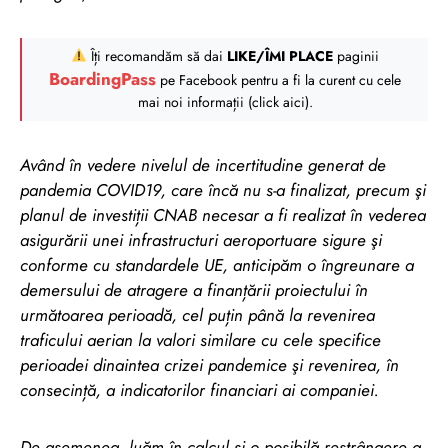
Îți recomandăm să dai
LIKE/ÎMI PLACE
paginii
BoardingPass
pe Facebook pentru a fi la curent cu cele
mai noi informații (click aici).
Având în vedere nivelul de incertitudine generat de
pandemia COVID19, care încă nu s-a finalizat, precum şi
planul de investiții CNAB necesar a fi realizat în vederea
asigurării unei infrastructuri aeroportuare sigure şi
conforme cu standardele UE, anticipăm o îngreunare a
demersului de atragere a finanțării proiectului în
următoarea perioadă, cel puțin până la revenirea
traficului aerian la valori similare cu cele specifice
perioadei dinaintea crizei pandemice şi revenirea, în
consecință, a indicatorilor financiari ai companiei.
De asemenea, luăm în calcul şi o posibilă restrângere a