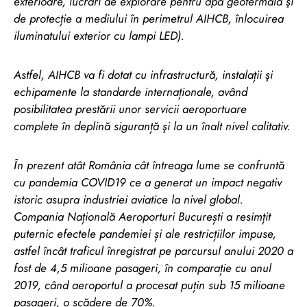
exterioare, lucrări de explorare pentru apa geotermală şi
de protecție a mediului în perimetrul AIHCB, înlocuirea
iluminatului exterior cu lampi LED).
Astfel, AIHCB va fi dotat cu infrastructură, instalații şi
echipamente la standarde internaționale, având
posibilitatea prestării unor servicii aeroportuare
complete în deplină siguranță şi la un înalt nivel calitativ.
Ȋn prezent atât România cât întreaga lume se confruntă
cu pandemia COVID19 ce a generat un impact negativ
istoric asupra industriei aviatice la nivel global.
Compania Națională Aeroporturi București a resimțit
puternic efectele pandemiei și ale restricțiilor impuse,
astfel încât traficul înregistrat pe parcursul anului 2020 a
fost de 4,5 milioane pasageri, în comparație cu anul
2019, când aeroportul a procesat puțin sub 15 milioane
pasageri, o scădere de 70%.