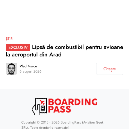
ȘTIRI
Lipsă de combustibil pentru avioane
EXCLUSIV
la aeroportul din Arad
Vlad Marcu
Citește
6 august 2026
Copyright © 2015 - 2026
BoardingPass
(Aviation Geek
SRL). Toate drepturile rezervate!