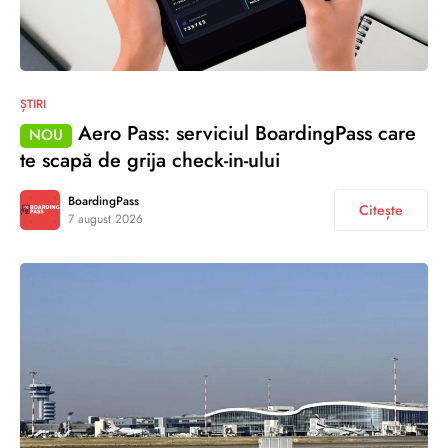
ȘTIRI
Aero Pass: serviciul BoardingPass care
NOU
te scapă de grija check-in-ului
BoardingPass
Citește
7 august 2026