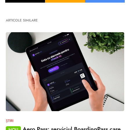
ARTICOLE SIMILARE
ȘTIRI
Aero Pass: serviciul BoardingPass care
NOU