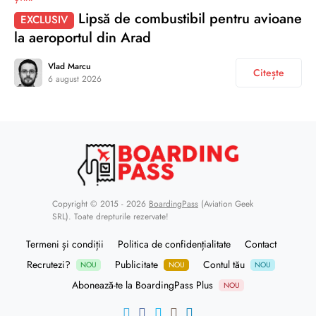
Lipsă de combustibil pentru avioane
EXCLUSIV
la aeroportul din Arad
Vlad Marcu
Citește
6 august 2026
Copyright © 2015 - 2026
BoardingPass
(Aviation Geek
SRL). Toate drepturile rezervate!
Termeni și condiții
Politica de confidențialitate
Contact
Recrutezi?
Publicitate
Contul tău
NOU
NOU
NOU
Abonează-te la BoardingPass Plus
NOU