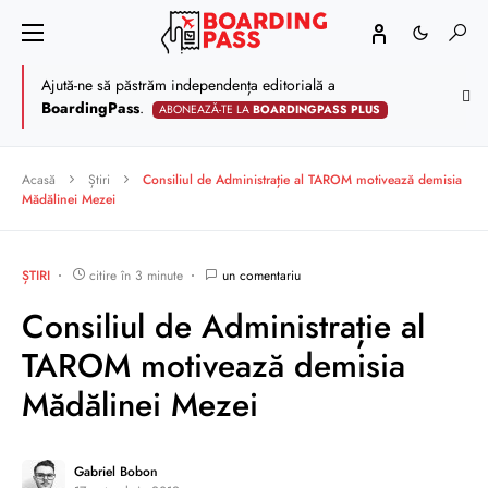
Ajută-ne să păstrăm independența editorială a
BoardingPass
.
ABONEAZĂ-TE LA
BOARDINGPASS PLUS
Acasă
Știri
Consiliul de Administrație al TAROM motivează demisia
Mădălinei Mezei
ȘTIRI
citire în 3 minute
un comentariu
Consiliul de Administrație al
TAROM motivează demisia
Mădălinei Mezei
Gabriel Bobon