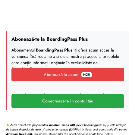
Abonează-te la BoardingPass Plus
Abonamentul
BoardingPass Plus
îți oferă acum acces la
versiunea fără reclame a site-ului nostru și acces la articolele
care conțin informații obținute în exclusivitate de
BoardingPass
.
Abonează-te acum
NOU
Deții deja un abonament BoardingPass Plus?
Conectează-te în contul tău
Acest articol este proprietatea
Aviation Geek SRL
(www.boardingpass.ro) și este protejat
de Legea dreptului de autor și drepturilor conexe (8/1996). În lipsa unui acord scris din partea
Aviation Geek SRL
, preluarea informațiilor din acest articol se poate face, potrivit