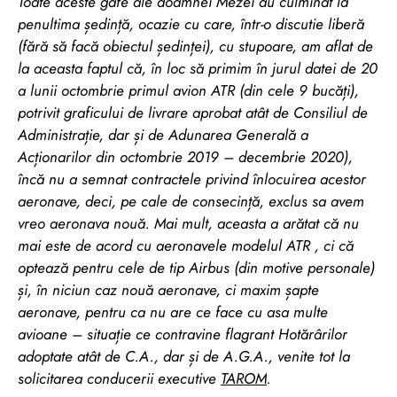
Toate aceste gafe ale doamnei Mezei au culminat la
penultima ședință, ocazie cu care, într-o discutie liberă
(fără să facă obiectul ședinței), cu stupoare, am aflat de
la aceasta faptul că, în loc să primim în jurul datei de 20
a lunii octombrie primul avion ATR (din cele 9 bucăți),
potrivit graficului de livrare aprobat atât de Consiliul de
Administrație, dar și de Adunarea Generală a
Acționarilor din octombrie 2019 – decembrie 2020),
încă nu a semnat contractele privind înlocuirea acestor
aeronave, deci, pe cale de consecință, exclus sa avem
vreo aeronava nouă. Mai mult, aceasta a arătat că nu
mai este de acord cu aeronavele modelul ATR , ci că
optează pentru cele de tip Airbus (din motive personale)
și, în niciun caz nouă aeronave, ci maxim șapte
aeronave, pentru ca nu are ce face cu asa multe
avioane – situație ce contravine flagrant Hotărârilor
adoptate atât de C.A., dar și de A.G.A., venite tot la
solicitarea conducerii executive
TAROM
.