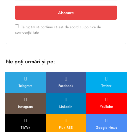
Abonare
Te rugăm să confirmi că ești de acord cu politica de
confidențialitate.
Ne poți urmări și pe:
Telegram
Facebook
Twitter
Instagram
LinkedIn
YouTube
TikTok
Flux RSS
Google News