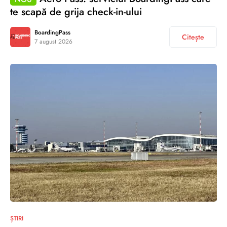
te scapă de grija check-in-ului
BoardingPass
Citește
7 august 2026
ȘTIRI