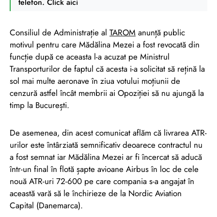
telefon. Click aici
Consiliul de Administrație al
TAROM
anunță public
motivul pentru care Mădălina Mezei a fost revocată din
funcție după ce aceasta l-a acuzat pe Ministrul
Transporturilor de faptul că acesta i-a solicitat să rețină la
sol mai multe aeronave în ziua votului moțiunii de
cenzură astfel încât membrii ai Opoziției să nu ajungă la
timp la București.
De asemenea, din acest comunicat aflăm că livrarea ATR-
urilor este întârziată semnificativ deoarece contractul nu
a fost semnat iar Mădălina Mezei ar fi încercat să aducă
într-un final în flotă șapte avioane Airbus în loc de cele
nouă ATR-uri 72-600 pe care compania s-a angajat în
această vară să le închirieze de la Nordic Aviation
Capital (Danemarca).