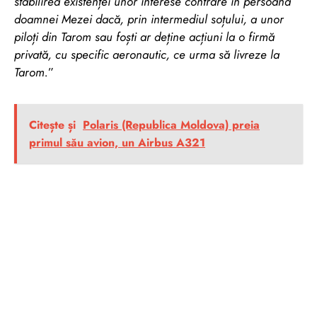
stabilirea existenței unor interese contrare în persoana
doamnei Mezei dacă, prin intermediul soțului, a unor
piloți din Tarom sau foști ar deține acțiuni la o firmă
privată, cu specific aeronautic, ce urma să livreze la
Tarom.
”
Citește și
Polaris (Republica Moldova) preia
primul său avion, un Airbus A321