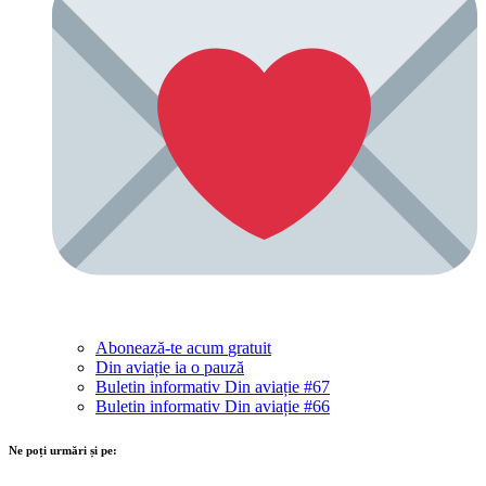
Abonează-te acum
gratuit
Din aviație ia o pauză
Buletin informativ Din aviație #67
Buletin informativ Din aviație #66
Ne poți urmări și pe: