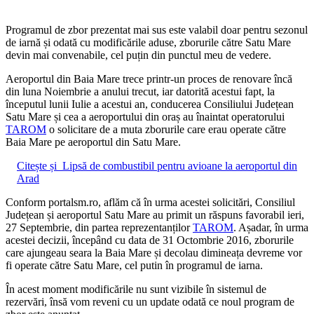
Programul de zbor prezentat mai sus este valabil doar pentru sezonul
de iarnă și odată cu modificările aduse, zborurile către Satu Mare
devin mai convenabile, cel puțin din punctul meu de vedere.
Aeroportul din Baia Mare trece printr-un proces de renovare încă
din luna Noiembrie a anului trecut, iar datorită acestui fapt, la
începutul lunii Iulie a acestui an, conducerea Consiliului Județean
Satu Mare și cea a aeroportului din oraș au înaintat operatorului
TAROM
o solicitare de a muta zborurile care erau operate către
Baia Mare pe aeroportul din Satu Mare.
Citește și
Lipsă de combustibil pentru avioane la aeroportul din
Arad
Conform portalsm.ro, aflăm că în urma acestei solicitări, Consiliul
Județean și aeroportul Satu Mare au primit un răspuns favorabil ieri,
27 Septembrie, din partea reprezentanților
TAROM
. Așadar, în urma
acestei decizii, începând cu data de 31 Octombrie 2016, zborurile
care ajungeau seara la Baia Mare și decolau dimineața devreme vor
fi operate către Satu Mare, cel putin în programul de iarna.
În acest moment modificările nu sunt vizibile în sistemul de
rezervări, însă vom reveni cu un update odată ce noul program de