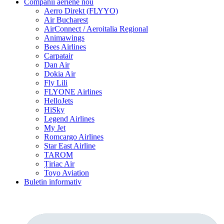
Companii aeriene
nou
Aerro Direkt (FLYYO)
Air Bucharest
AirConnect / Aeroitalia Regional
Animawings
Bees Airlines
Carpatair
Dan Air
Dokia Air
Fly Lili
FLYONE Airlines
HelloJets
HiSky
Legend Airlines
My Jet
Romcargo Airlines
Star East Airline
TAROM
Țiriac Air
Toyo Aviation
Buletin informativ