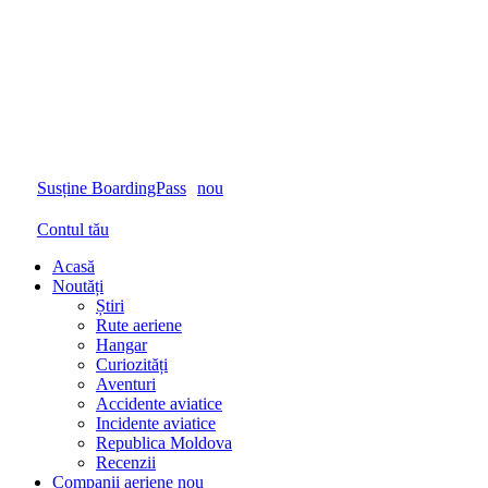
Susține BoardingPass
nou
Contul tău
Acasă
Noutăți
Știri
Rute aeriene
Hangar
Curiozități
Aventuri
Accidente aviatice
Incidente aviatice
Republica Moldova
Recenzii
Companii aeriene
nou