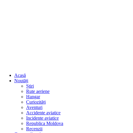
Acasă
Noutăți
Știri
Rute aeriene
Hangar
Curiozități
Aventuri
Accidente aviatice
Incidente aviatice
Republica Moldova
Recenzii