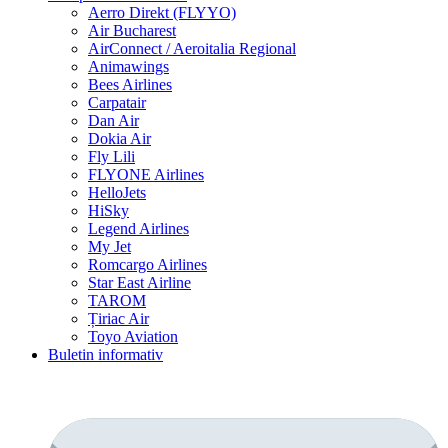
Aerro Direkt (FLYYO)
Air Bucharest
AirConnect / Aeroitalia Regional
Animawings
Bees Airlines
Carpatair
Dan Air
Dokia Air
Fly Lili
FLYONE Airlines
HelloJets
HiSky
Legend Airlines
My Jet
Romcargo Airlines
Star East Airline
TAROM
Țiriac Air
Toyo Aviation
Buletin informativ