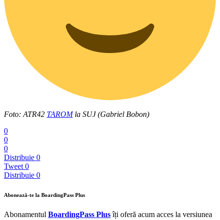
Foto: ATR42
TAROM
la SUJ (Gabriel Bobon)
0
0
0
Distribuie
0
Tweet
0
Distribuie
0
Abonează-te la BoardingPass Plus
Abonamentul
BoardingPass Plus
îți oferă acum acces la versiunea