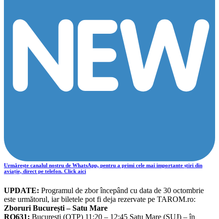
Urmărește canalul nostru de WhatsApp, pentru a primi cele mai importante știri din
aviație, direct pe telefon. Click aici
UPDATE:
Programul de zbor începând cu data de 30 octombrie
este următorul, iar biletele pot fi deja rezervate pe TAROM.ro:
Zboruri București – Satu Mare
RO631:
București (OTP) 11:20 – 12:45 Satu Mare (SUJ) – în