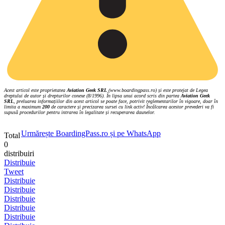
Acest articol este proprietatea
Aviation Geek SRL
(www.boardingpass.ro) și este protejat de Legea
dreptului de autor și drepturilor conexe (8/1996). În lipsa unui acord scris din partea
Aviation Geek
SRL
, preluarea informațiilor din acest articol se poate face, potrivit reglementarilor în vigoare, doar în
limita a maximum
200
de caractere și precizarea sursei cu link activ! Încălcarea acestor prevederi va fi
supusă procedurilor pentru intrarea în legalitate și recuperarea daunelor.
Urmărește BoardingPass.ro și pe WhatsApp
Total
0
distribuiri
Distribuie
Tweet
Distribuie
Distribuie
Distribuie
Distribuie
Distribuie