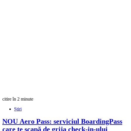
citire în 2 minute
Știri
NOU
Aero Pass: serviciul BoardingPass
care te scapă de grija check-in-ului