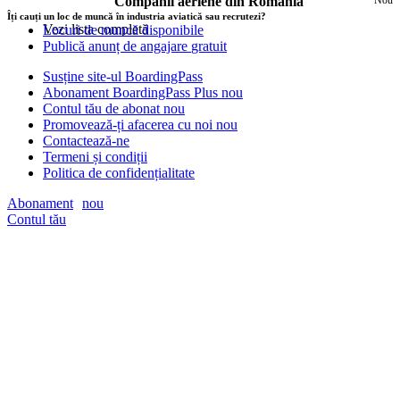
Companii aeriene din România
Îți cauți un loc de muncă în industria aviatică sau recrutezi?
Vezi lista completă
Locuri de muncă disponibile
Publică anunț de angajare
gratuit
Susține site-ul BoardingPass
Abonament BoardingPass Plus
nou
Contul tău de abonat
nou
Promovează-ți afacerea cu noi
nou
Contactează-ne
Termeni și condiții
Politica de confidențialitate
Abonament
nou
Contul tău