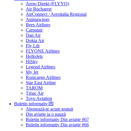
Aerro Direkt (FLYYO)
Air Bucharest
AirConnect / Aeroitalia Regional
Animawings
Bees Airlines
Carpatair
Dan Air
Dokia Air
Fly Lili
FLYONE Airlines
HelloJets
HiSky
Legend Airlines
My Jet
Romcargo Airlines
Star East Airline
TAROM
Țiriac Air
Toyo Aviation
Buletin informativ
💌
Abonează-te acum
gratuit
Din aviație ia o pauză
Buletin informativ Din aviație #67
Buletin informativ Din aviație #66