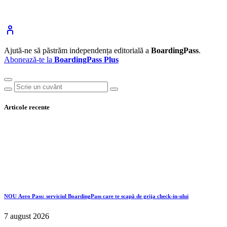
Ajută-ne să păstrăm independența editorială a
BoardingPass
.
Abonează-te la
BoardingPass Plus
Articole recente
NOU
Aero Pass: serviciul BoardingPass care te scapă de grija check-in-ului
7 august 2026