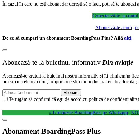
În cazul în care nu ești abonat dar dorești să o faci, poți să te abonez
Conectează-te la contul
Abonează-te acum
n
De ce să cumperi un abonament BoardingPass Plus? Află
aici
.
Abonează-te la buletinul informativ
Din aviație
Abonează-te gratuit la buletinul nostru informativ și îți trimitem în fie
pe e-mail cele mai noi și importante știri din industria aviatică locală ș
Abonare
Te rugăm să confirmi că ești de acord cu politica de confidențialitat
» Urmărește BoardingPass pe Whatsapp
NO
Abonament BoardingPass Plus