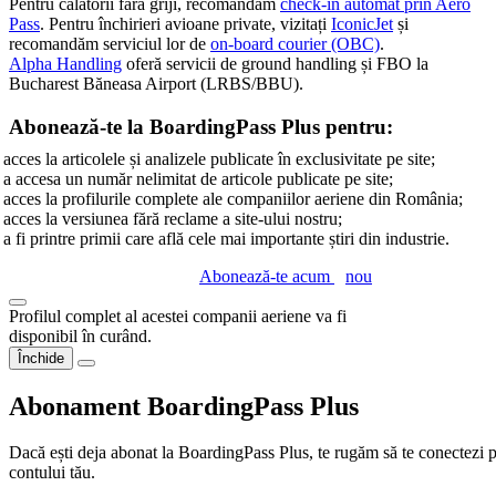
Pentru călătorii fără griji, recomandăm
check-in automat prin Aero
Pass
. Pentru închirieri avioane private, vizitați
IconicJet
și
recomandăm serviciul lor de
on-board courier (OBC)
.
Alpha Handling
oferă servicii de ground handling și FBO la
Bucharest Băneasa Airport (LRBS/BBU).
Abonează-te la BoardingPass Plus pentru:
acces la articolele și analizele publicate în exclusivitate pe site;
a accesa un număr nelimitat de articole publicate pe site;
acces la profilurile complete ale companiilor aeriene din România;
acces la versiunea fără reclame a site-ului nostru;
a fi printre primii care află cele mai importante știri din industrie.
Abonează-te acum
nou
Profilul complet al acestei companii aeriene va fi
disponibil în curând.
Închide
Abonament BoardingPass Plus
Dacă ești deja abonat la BoardingPass Plus, te rugăm să te conectezi pe
contului tău.