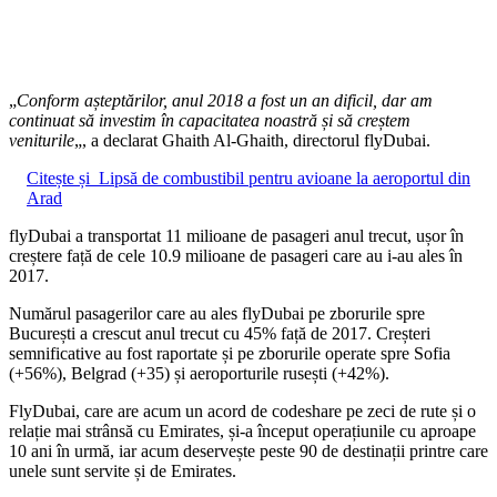
„
Conform așteptărilor, anul 2018 a fost un an dificil, dar am
continuat să investim în capacitatea noastră și să creștem
veniturile
„, a declarat Ghaith Al-Ghaith, directorul flyDubai.
Citește și
Lipsă de combustibil pentru avioane la aeroportul din
Arad
flyDubai a transportat 11 milioane de pasageri anul trecut, ușor în
creștere față de cele 10.9 milioane de pasageri care au i-au ales în
2017.
Numărul pasagerilor care au ales flyDubai pe zborurile spre
București a crescut anul trecut cu 45% față de 2017. Creșteri
semnificative au fost raportate și pe zborurile operate spre Sofia
(+56%), Belgrad (+35) și aeroporturile rusești (+42%).
FlyDubai, care are acum un acord de codeshare pe zeci de rute și o
relație mai strânsă cu Emirates, și-a început operațiunile cu aproape
10 ani în urmă, iar acum deservește peste 90 de destinații printre care
unele sunt servite și de Emirates.