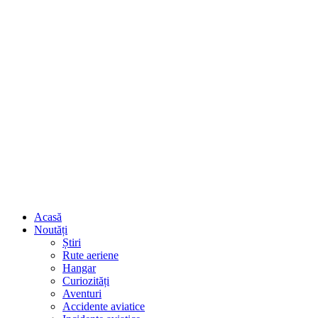
Acasă
Noutăți
Știri
Rute aeriene
Hangar
Curiozități
Aventuri
Accidente aviatice