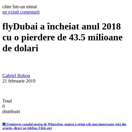
citire într-un minut
nu există comentarii
flyDubai a încheiat anul 2018
cu o pierdere de 43.5 milioane
de dolari
Gabriel Bobon
21 februarie 2019
Total
0
distribuiri
🆕 Urmărește canalul nostru de WhatsApp, pentru a primi cele mai importante știri din
aviație, direct pe telefon. Click aici