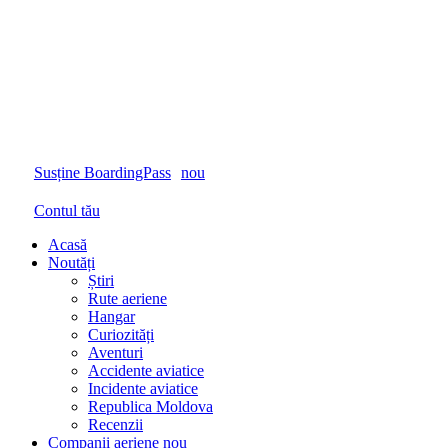
Susține BoardingPass
nou
Contul tău
Acasă
Noutăți
Știri
Rute aeriene
Hangar
Curiozități
Aventuri
Accidente aviatice
Incidente aviatice
Republica Moldova
Recenzii
Companii aeriene
nou