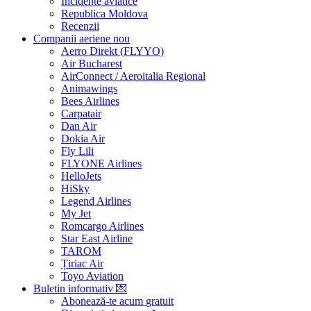
Incidente aviatice
Republica Moldova
Recenzii
Companii aeriene
nou
Aerro Direkt (FLYYO)
Air Bucharest
AirConnect / Aeroitalia Regional
Animawings
Bees Airlines
Carpatair
Dan Air
Dokia Air
Fly Lili
FLYONE Airlines
HelloJets
HiSky
Legend Airlines
My Jet
Romcargo Airlines
Star East Airline
TAROM
Țiriac Air
Toyo Aviation
Buletin informativ
💌
Abonează-te acum
gratuit