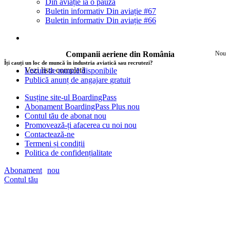
Din aviație ia o pauză
Buletin informativ Din aviație #67
Buletin informativ Din aviație #66
Companii aeriene din România
Nou
Îți cauți un loc de muncă în industria aviatică sau recrutezi?
Vezi lista completă
Locuri de muncă disponibile
Publică anunț de angajare
gratuit
Susține site-ul BoardingPass
Abonament BoardingPass Plus
nou
Contul tău de abonat
nou
Promovează-ți afacerea cu noi
nou
Contactează-ne
Termeni și condiții
Politica de confidențialitate
Abonament
nou
Contul tău