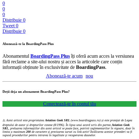
0
0
0
Distribuie
0
Tweet
0
Distribuie
0
Abonează-te la BoardingPass Plus
Abonamentul
BoardingPass Plus
îți oferă acum acces la versiunea
fără reclame a site-ului nostru și acces la articolele care conțin
informații obținute în exclusivitate de
BoardingPass
.
Abonează-te acum
nou
Deții deja un abonament BoardingPass Plus?
Conectează-te în contul tău
⚠️
Acest articol este proprietatea
Aviation Geek SRL
(www.boardingpass.ro) și este protejat de Legea
dreptului de autor și drepturilor conexe (8/1996). În lipsa unui acord scris din partea
Aviation Geek
SRL
, preluarea informațiilor din acest articol se poate face, potrivit reglementarilor în vigoare, doar în
limita a maximum
200
de caractere și precizarea sursei cu link activ! Încălcarea acestor prevederi va fi
supusă procedurilor pentru intrarea în legalitate și recuperarea daunelor.