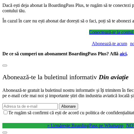
Dacă ești deja abonat la BoardingPass Plus, te rugăm să te conectezi pe
contului tău.
În cazul în care nu ești abonat dar dorești să o faci, poți să te abonez
Conectează-te la contul
Abonează-te acum
n
De ce să cumperi un abonament BoardingPass Plus? Află
aici
.
Abonează-te la buletinul informativ
Din aviație
Abonează-te gratuit la buletinul nostru informativ și îți trimitem în fie
pe e-mail cele mai noi și importante știri din industria aviatică locală ș
Abonare
Te rugăm să confirmi că ești de acord cu politica de confidențialitat
» Urmărește BoardingPass pe Whatsapp
NO