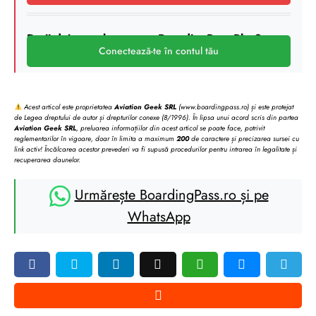
Deții deja un abonament BoardingPass Plus?
Conectează-te în contul tău
Acest articol este proprietatea
Aviation Geek SRL
(www.boardingpass.ro) și este protejat
de Legea dreptului de autor și drepturilor conexe (8/1996). În lipsa unui acord scris din partea
Aviation Geek SRL
, preluarea informațiilor din acest articol se poate face, potrivit
reglementarilor în vigoare, doar în limita a maximum
200
de caractere și precizarea sursei cu
link activ! Încălcarea acestor prevederi va fi supusă procedurilor pentru intrarea în legalitate și
recuperarea daunelor.
Urmărește BoardingPass.ro și pe
WhatsApp