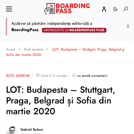
Ajută-ne să păstrăm independența editorială a
BoardingPass
.
ABONEAZĂ-TE LA
BOARDINGPASS PLUS
Acasă
Rute aeriene
LOT: Budapesta – Stuttgart, Praga, Belgrad și
Sofia din martie 2020
RUTE AERIENE
citire în 2 minute
nu există comentarii
LOT: Budapesta – Stuttgart,
Praga, Belgrad și Sofia din
martie 2020
Gabriel Bobon