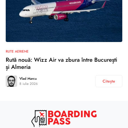
RUTE AERIENE
Rută nouă: Wizz Air va zbura între București
și Almeria
Vlad Marcu
Citește
8 iulie 2026