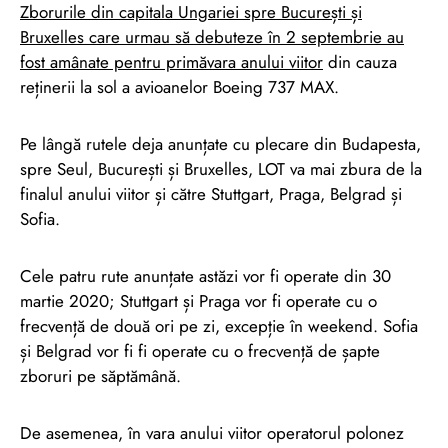
Zborurile din capitala Ungariei spre București și
Bruxelles care urmau să debuteze în 2 septembrie au
fost amânate pentru primăvara anului viitor
din cauza
reținerii la sol a avioanelor Boeing 737 MAX.
Pe lângă rutele deja anunțate cu plecare din Budapesta,
spre Seul, București și Bruxelles, LOT va mai zbura de la
finalul anului viitor și către Stuttgart, Praga, Belgrad și
Sofia.
Cele patru rute anunțate astăzi vor fi operate din 30
martie 2020; Stuttgart și Praga vor fi operate cu o
frecvență de două ori pe zi, excepție în weekend. Sofia
și Belgrad vor fi fi operate cu o frecvență de șapte
zboruri pe săptămână.
De asemenea, în vara anului viitor operatorul polonez