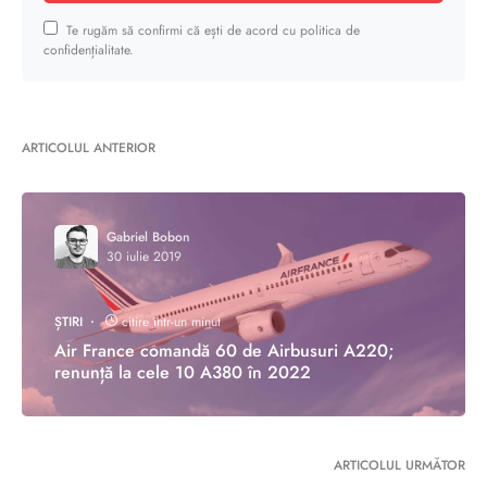
Te rugăm să confirmi că ești de acord cu politica de
confidențialitate.
ARTICOLUL ANTERIOR
Gabriel Bobon
30 iulie 2019
ȘTIRI
citire într-un minut
Air France comandă 60 de Airbusuri A220;
renunță la cele 10 A380 în 2022
ARTICOLUL URMĂTOR