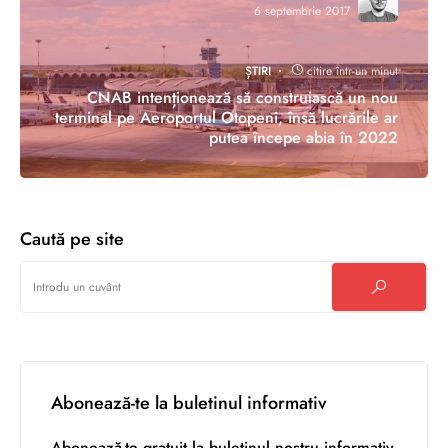
6 septembrie 2017
ȘTIRI
citire într-un minut
CNAB intenționează să construiască un nou
terminal pe Aeroportul Otopeni, însă lucrările ar
putea începe abia în 2022
Caută pe site
Abonează-te la buletinul informativ
Abonează-te gratuit la buletinul nostru informativ