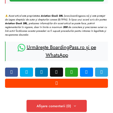
Acest articol este proprietatea
Aviation Geek SRL
(www.boardingpass.ro) și este protejat
de Legea dreptului de autor și drepturilor conexe (8/1996). În lipsa unui acord scris din partea
Aviation Geek SRL
, preluarea informațiilor din acest articol se poate face, potrivit
reglementarilor în vigoare, doar în limita a maximum
200
de caractere și precizarea sursei cu
link activ! Încălcarea acestor prevederi va fi supusă procedurilor pentru intrarea în legalitate și
recuperarea daunelor.
Urmărește BoardingPass.ro și pe
WhatsApp
Afișare comentarii (0)