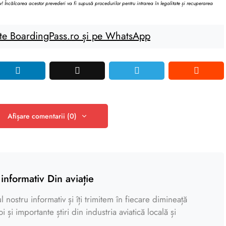
v! Încălcarea acestor prevederi va fi supusă procedurilor pentru intrarea în legalitate și recuperarea
te BoardingPass.ro și pe WhatsApp
Afișare comentarii (0)
informativ Din aviație
 nostru informativ și îți trimitem în fiecare dimineață
 și importante știri din industria aviatică locală și