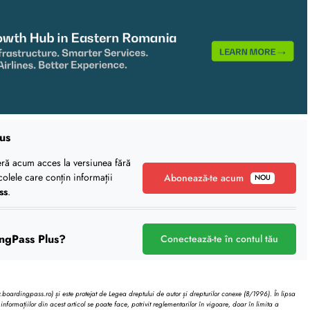
us
eră acum acces la versiunea fără
icolele care conțin informații
Abonează-te acum
NOU
ss
.
ngPass Plus?
Conectează-te în contul tău
oardingpass.ro) și este protejat de Legea dreptului de autor și drepturilor conexe (8/1996). În lipsa
informațiilor din acest articol se poate face, potrivit reglementarilor în vigoare, doar în limita a