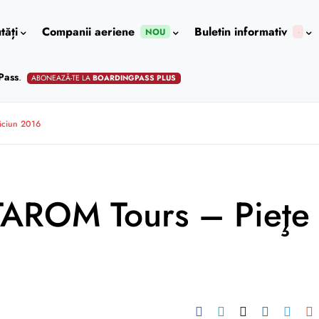
tăți
Companii aeriene
Buletin informativ
NOU
Pass
.
ABONEAZĂ-TE LA
BOARDINGPASS PLUS
ăciun 2016
 TAROM Tours – Pieţe