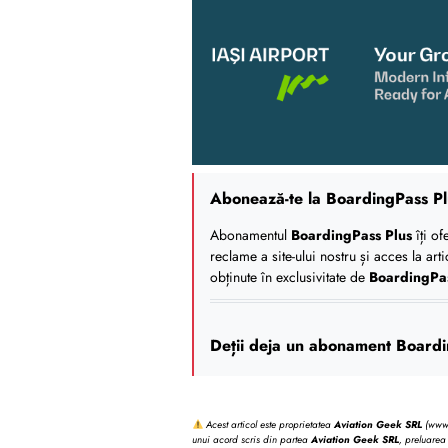
Abonează-te la BoardingPass Pl
Abonamentul
BoardingPass Plus
îți of
reclame a site-ului nostru și acces la art
obținute în exclusivitate de
BoardingPa
Deții deja un abonament Boardi
Acest articol este proprietatea
Aviation Geek SRL
(www.b
unui acord scris din partea
Aviation Geek SRL
, preluarea 