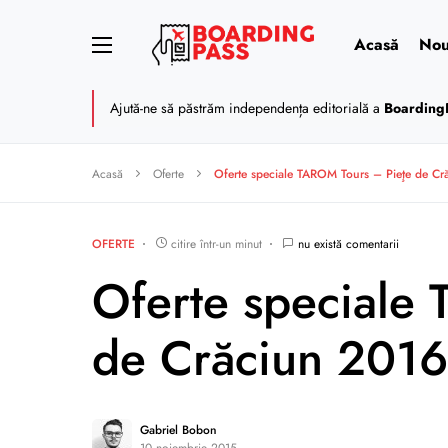
Acasă
Nou
Ajută-ne să păstrăm independența editorială a
Boarding
Acasă
Oferte
Oferte speciale TAROM Tours – Pieţe de Cr
OFERTE
citire într-un minut
nu există comentarii
Oferte speciale
de Crăciun 2016
Gabriel Bobon