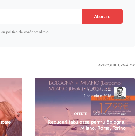
Abonare
cu politica de confidențialitate.
ARTICOLUL URMĂTOR
Gabriel Bobon
11 noiembrie 2015
OFERTE
citire într-un minut
toate
Reduceri fabuloase pentru Bologna,
Milano, Roma, Torino