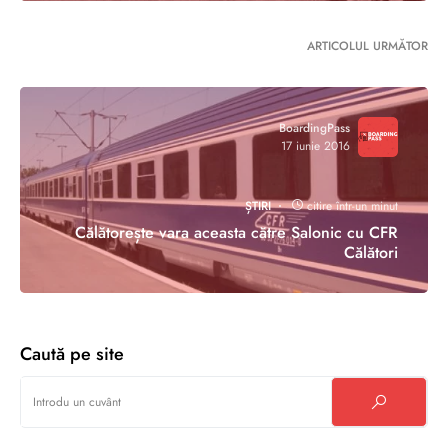
ARTICOLUL URMĂTOR
BoardingPass
17 iunie 2016
ȘTIRI
citire într-un minut
Călătorește vara aceasta către Salonic cu CFR
Călători
Caută pe site