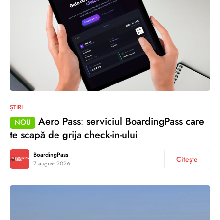
ȘTIRI
Aero Pass: serviciul BoardingPass care
NOU
te scapă de grija check-in-ului
BoardingPass
Citește
7 august 2026