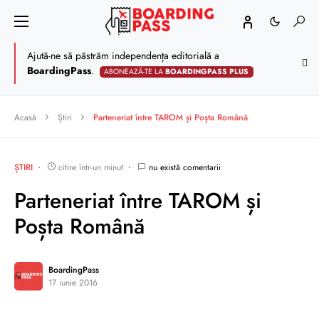
Ajută-ne să păstrăm independența editorială a
BoardingPass
.
ABONEAZĂ-TE LA
BOARDINGPASS PLUS
Acasă
Știri
Parteneriat între TAROM și Poșta Română
ȘTIRI
citire într-un minut
nu există comentarii
Parteneriat între TAROM și
Poșta Română
BoardingPass
17 iunie 2016