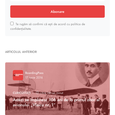
Abonare
Te rugăm să confirmi că ești de acord cu politica de
confidențialitate.
ARTICOLUL ANTERIOR
BoardingPass
17 iunie 2016
CURIOZITĂȚI
citire într-un minut
Astăzi se împlinesc 106 ani de la primul zbor al
avionului „Vlaicu nr. 1”