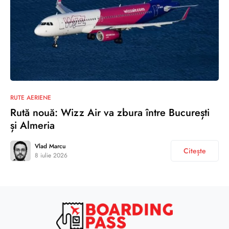
RUTE AERIENE
Rută nouă: Wizz Air va zbura între București
și Almeria
Vlad Marcu
Citește
8 iulie 2026