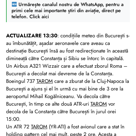
Urmărește canalul nostru de WhatsApp, pentru a
primi cele mai importante știri din aviație, direct pe
telefon. Click aici
ACTUALIZARE 13:30
: condițiile meteo din București s-
au îmbunătățit, așadar aeronavele care aveau ca
destinație București însă au fost redirecționate în această
dimineață către Constanța și Sibiu se întorc în capitală.
Un Airbus A321 Wizzair care a efectuat zborul Roma –
București a decolat mai devreme de la Constanța.
Boeingul 737
TAROM
care a zburat de la Cluj-Napoca la
București a ajuns și el în urmă cu mai bine de 3 ore la
aeroportul Mihail Kogălniceanu. Va decola către
București, în timp ce alte două ATR-uri
TAROM
vor
decola de la Constanța către București în jurul orei
15:00.
Un ATR 72
TAROM
(YR-ATI) a fost avionul care a stat în
holding pattern cel mai mult, peste 2 ore. Acesta a