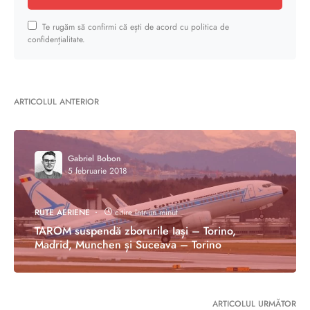
Te rugăm să confirmi că ești de acord cu politica de
confidențialitate.
ARTICOLUL ANTERIOR
Gabriel Bobon
5 februarie 2018
RUTE AERIENE
citire într-un minut
TAROM suspendă zborurile Iași – Torino,
Madrid, Munchen și Suceava – Torino
ARTICOLUL URMĂTOR