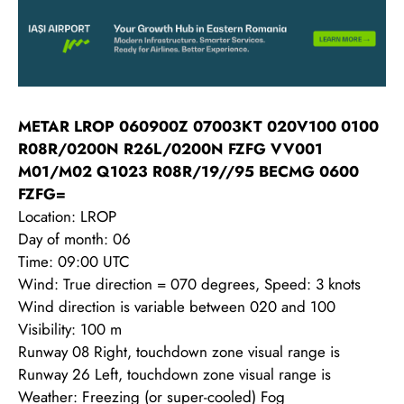
METAR LROP 060900Z 07003KT 020V100 0100
R08R/0200N R26L/0200N FZFG VV001
M01/M02 Q1023 R08R/19//95 BECMG 0600
FZFG=
Location: LROP
Day of month: 06
Time: 09:00 UTC
Wind: True direction = 070 degrees, Speed: 3 knots
Wind direction is variable between 020 and 100
Visibility: 100 m
Runway 08 Right, touchdown zone visual range is
Runway 26 Left, touchdown zone visual range is
Weather: Freezing (or super-cooled) Fog