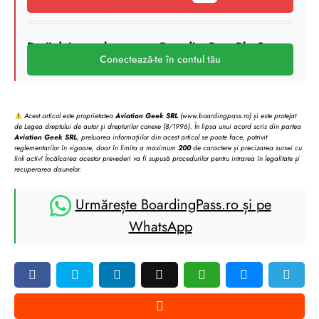
Deții deja un abonament BoardingPass Plus?
Conectează-te în contul tău
Acest articol este proprietatea
Aviation Geek SRL
(www.boardingpass.ro) și este protejat
de Legea dreptului de autor și drepturilor conexe (8/1996). În lipsa unui acord scris din partea
Aviation Geek SRL
, preluarea informațiilor din acest articol se poate face, potrivit
reglementarilor în vigoare, doar în limita a maximum
200
de caractere și precizarea sursei cu
link activ! Încălcarea acestor prevederi va fi supusă procedurilor pentru intrarea în legalitate și
recuperarea daunelor.
Urmărește BoardingPass.ro și pe
WhatsApp