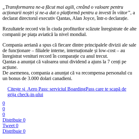
„Transformarea ne-a făcut mai agili, creând o valoare pentru
acționarii noștri și ne-a dat o platformă pentru a investi în viitor”
, a
declarat directorul executiv Qantas, Alan Joyce, într-o declarație.
Rezultatele record vin în ciuda profiturilor scăzute înregistrate de alte
companii pe piața aviatică la nivel mondial.
Compania aeriană a spus că fiecare dintre principalele divizii ale sale
de funcționare – filialele interne, internaționale și low-cost – au
înregistrat venituri record în comparație cu anul trecut.
Qantas a anunțat că valoarea unui dividend a ajuns la 7 cenți pe
acțiune.
De asemenea, compania a anunțat că va recompensa personalul cu
un bonus de 3.000 dolari canadieni.
Citește și
Aero Pass: serviciul BoardingPass care te scapă de
grija check-in-ului
0
0
0
Distribuie
0
Tweet
0
Distribuie
0