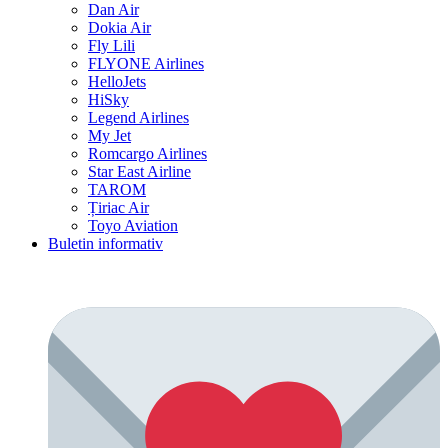
Dan Air
Dokia Air
Fly Lili
FLYONE Airlines
HelloJets
HiSky
Legend Airlines
My Jet
Romcargo Airlines
Star East Airline
TAROM
Țiriac Air
Toyo Aviation
Buletin informativ