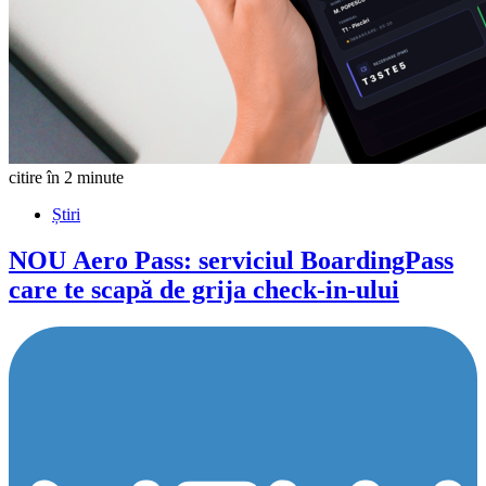
citire în 2 minute
Știri
NOU
Aero Pass: serviciul BoardingPass
care te scapă de grija check-in-ului