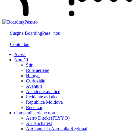
Susține BoardingPass
nou
Contul tău
Acasă
Noutăți
Știri
Rute aeriene
Hangar
Curiozități
Aventuri
Accidente aviatice
Incidente aviatice
Republica Moldova
Recenzii
Companii aeriene
nou
Aerro Direkt (FLYYO)
Air Bucharest
AirConnect / Aeroitalia Regional