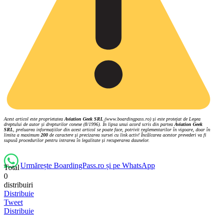
Acest articol este proprietatea
Aviation Geek SRL
(www.boardingpass.ro) și este protejat de Legea
dreptului de autor și drepturilor conexe (8/1996). În lipsa unui acord scris din partea
Aviation Geek
SRL
, preluarea informațiilor din acest articol se poate face, potrivit reglementarilor în vigoare, doar în
limita a maximum
200
de caractere și precizarea sursei cu link activ! Încălcarea acestor prevederi va fi
supusă procedurilor pentru intrarea în legalitate și recuperarea daunelor.
Urmărește BoardingPass.ro și pe WhatsApp
Total
0
distribuiri
Distribuie
Tweet
Distribuie