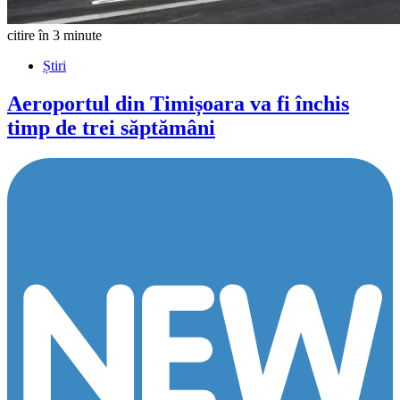
citire în 3 minute
Știri
Aeroportul din Timișoara va fi închis
timp de trei săptămâni