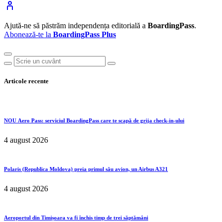
Ajută-ne să păstrăm independența editorială a
BoardingPass
.
Abonează-te la
BoardingPass Plus
Articole recente
NOU
Aero Pass: serviciul BoardingPass care te scapă de grija check-in-ului
4 august 2026
Polaris (Republica Moldova) preia primul său avion, un Airbus A321
4 august 2026
Aeroportul din Timișoara va fi închis timp de trei săptămâni