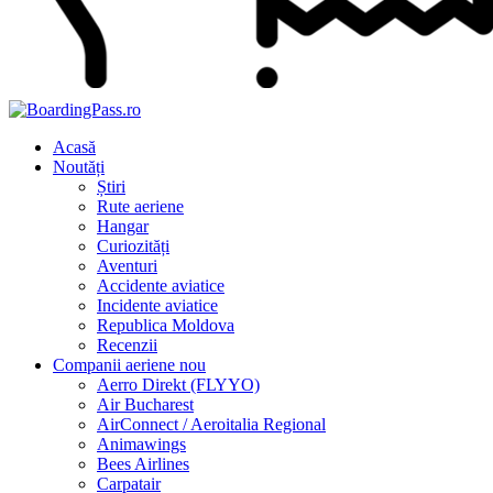
Acasă
Noutăți
Știri
Rute aeriene
Hangar
Curiozități
Aventuri
Accidente aviatice
Incidente aviatice
Republica Moldova
Recenzii
Companii aeriene
nou
Aerro Direkt (FLYYO)
Air Bucharest
AirConnect / Aeroitalia Regional
Animawings
Bees Airlines
Carpatair