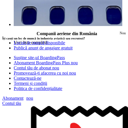
Companii aeriene din România
Nou
Îți cauți un loc de muncă în industria aviatică sau recrutezi?
Vezi lista completă
Locuri de muncă disponibile
Publică anunț de angajare
gratuit
Susține site-ul BoardingPass
Abonament BoardingPass Plus
nou
Contul tău de abonat
nou
Promovează-ți afacerea cu noi
nou
Contactează-ne
Termeni și condiții
Politica de confidențialitate
Abonament
nou
Contul tău