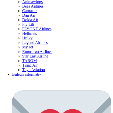
Animawings
Bees Airlines
Carpatair
Dan Air
Dokia Air
Fly Lili
FLYONE Airlines
HelloJets
HiSky
Legend Airlines
My Jet
Romcargo Airlines
Star East Airline
TAROM
Țiriac Air
Toyo Aviation
Buletin informativ