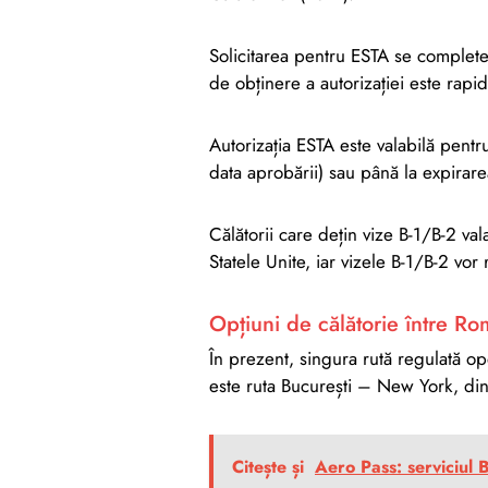
Solicitarea pentru ESTA se complet
de obținere a autorizației este rapi
Autorizația ESTA este valabilă pent
data aprobării) sau până la expirare
Călătorii care dețin vize B-1/B-2 val
Statele Unite, iar vizele B-1/B-2 vo
Opțiuni de călătorie între R
În prezent, singura rută regulată op
este ruta București – New York, di
Citește și
Aero Pass: serviciul 