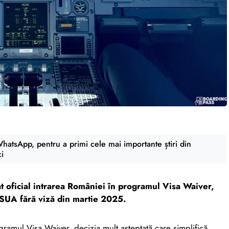
atsApp, pentru a primi cele mai importante știri din
ci
t oficial intrarea României în programul Visa Waiver,
n SUA fără viză din martie 2025.
ogramul Visa Waiver, decizia mult așteptată care simplifică