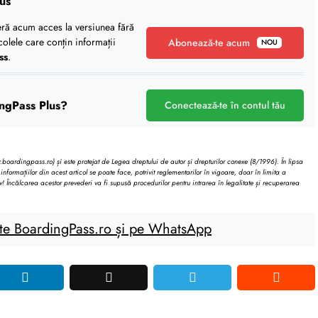
us
eră acum acces la versiunea fără
icolele care conțin informații
Abonează-te acum
NOU
ss
.
ngPass Plus?
Conectează-te în contul tău
oardingpass.ro) și este protejat de Legea dreptului de autor și drepturilor conexe (8/1996). În lipsa
informațiilor din acest articol se poate face, potrivit reglementarilor în vigoare, doar în limita a
v! Încălcarea acestor prevederi va fi supusă procedurilor pentru intrarea în legalitate și recuperarea
te BoardingPass.ro și pe WhatsApp