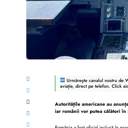
Urmărește canalul nostru de Wh
aviație, direct pe telefon. Click ai
Autoritățile americane au anunța
iar românii vor putea călători î
România a fost oficial inclusă în pr