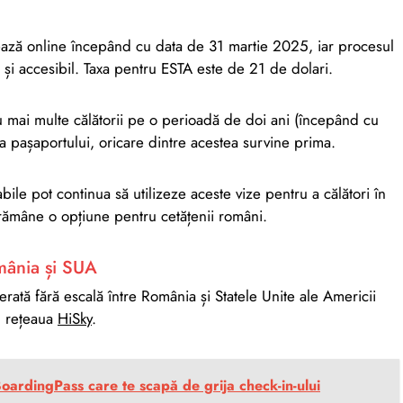
ează online începând cu data de 31 martie 2025, iar procesul
d și accesibil. Taxa pentru ESTA este de 21 de dolari.
ru mai multe călătorii pe o perioadă de doi ani (începând cu
a pașaportului, oricare dintre acestea survine prima.
abile pot continua să utilizeze aceste vize pentru a călători în
r rămâne o opțiune pentru cetățenii români.
omânia și SUA
erată fără escală între România și Statele Unite ale Americii
n rețeaua
HiSky
.
BoardingPass care te scapă de grija check-in-ului