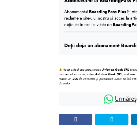
Abonează-te la BoardingPass Pl
Abonamentul
BoardingPass Plus
îți of
reclame a site-ului nostru și acces la art
obținute în exclusivitate de
BoardingPa
Deții deja un abonament Boardi
Acest articol este proprietatea
Aviation Geek SRL
(www.b
unui acord scris din partea
Aviation Geek SRL
, preluarea 
maximum
200
de caractere și precizarea sursei cu link acti
daunelor.
Urmăreș