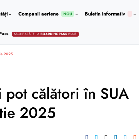
tăți
Companii aeriene
Buletin informativ
NOU
Pass
.
ABONEAZĂ-TE LA
BOARDINGPASS PLUS
tie 2025
pot călători în SUA
rtie 2025