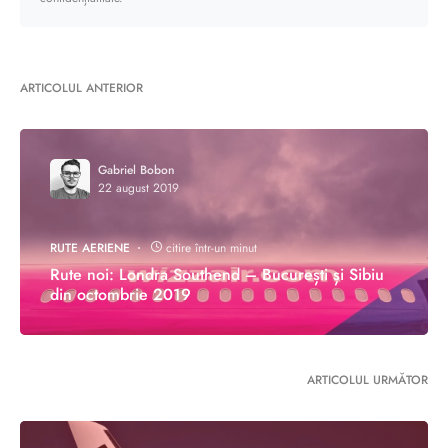
ARTICOLUL ANTERIOR
Gabriel Bobon
22 august 2019
RUTE AERIENE
citire într-un minut
Rute noi: Londra Southend – București și Sibiu
din octombrie 2019
ARTICOLUL URMĂTOR