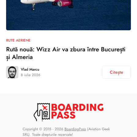
RUTE AERIENE
Rută nouă: Wizz Air va zbura între București
și Almeria
Vlad Marcu
Citește
8 iulie 2026
Copyright © 2015 - 2026
BoardingPass
(Aviation Geek
SRL). Toate drepturile rezervate!