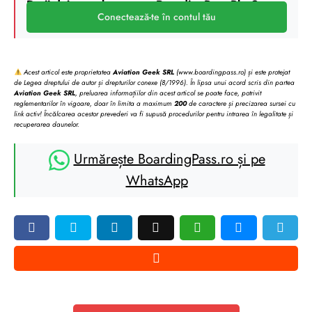
Deții deja un abonament BoardingPass Plus?
Conectează-te în contul tău
Acest articol este proprietatea
Aviation Geek SRL
(www.boardingpass.ro) și este protejat
de Legea dreptului de autor și drepturilor conexe (8/1996). În lipsa unui acord scris din partea
Aviation Geek SRL
, preluarea informațiilor din acest articol se poate face, potrivit
reglementarilor în vigoare, doar în limita a maximum
200
de caractere și precizarea sursei cu
link activ! Încălcarea acestor prevederi va fi supusă procedurilor pentru intrarea în legalitate și
recuperarea daunelor.
Urmărește BoardingPass.ro și pe
WhatsApp