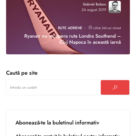
Gabriel Bobon
24 august 2019
RUTE AERIENE
citire într-un minut
Ryanair nu va opera ruta Londra Southend –
Cluj Napoca în această iarnă
Caută pe site
Abonează-te la buletinul informativ