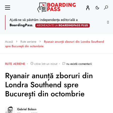
Ajută-ne să păstrăm independența editorială a
BoardingPass
.
ABONEAZĂ-TE LA
BOARDINGPASS PLUS
Acasă
Rute aeriene
Ryanair anunță zboruri din Londra Southend
spre București din octombrie
RUTE AERIENE
citire într-un minut
nu există comentarii
Ryanair anunță zboruri din
Londra Southend spre
București din octombrie
Gabriel Bobon