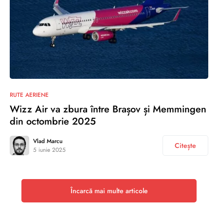
0
RUTE AERIENE
Wizz Air va zbura între Brașov și Memmingen
din octombrie 2025
Vlad Marcu
Citește
5 iunie 2025
Încarcă mai multe articole