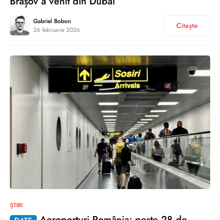
Brașov a venit din Dubai
Gabriel Bobon
Citește
26 februarie 2026
0
ȘTIRI
Aeroporturi România: peste 28 de