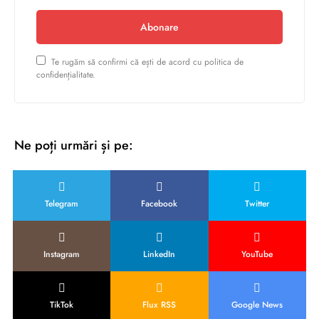
Abonare
Te rugăm să confirmi că ești de acord cu politica de
confidențialitate.
Ne poți urmări și pe:
Telegram
Facebook
Twitter
Instagram
LinkedIn
YouTube
TikTok
Flux RSS
Google News