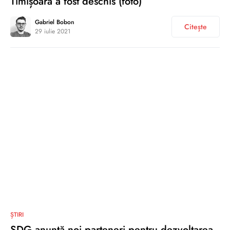
Timișoara a fost deschis (foto)
Gabriel Bobon
Citește
29 iulie 2021
0
ȘTIRI
SDG anunță noi parteneri pentru dezvoltarea