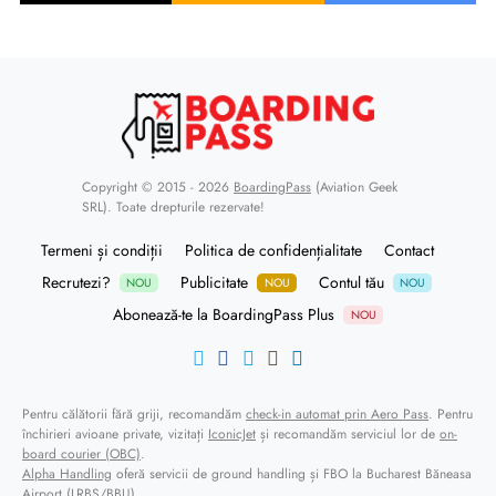
Copyright © 2015 - 2026
BoardingPass
(Aviation Geek
SRL). Toate drepturile rezervate!
Termeni și condiții
Politica de confidențialitate
Contact
Recrutezi?
Publicitate
Contul tău
NOU
NOU
NOU
Abonează-te la BoardingPass Plus
NOU
Pentru călătorii fără griji, recomandăm
check-in automat prin Aero Pass
. Pentru
închirieri avioane private, vizitați
IconicJet
și recomandăm serviciul lor de
on-
board courier (OBC)
.
Alpha Handling
oferă servicii de ground handling și FBO la Bucharest Băneasa
Airport (LRBS/BBU).