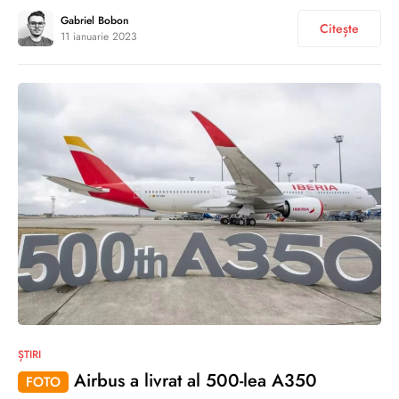
Gabriel Bobon
Citește
11 ianuarie 2023
0
ȘTIRI
Airbus a livrat al 500-lea A350
FOTO