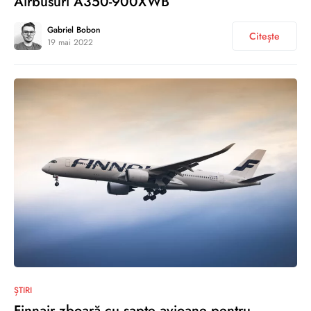
Airbusuri A350-900XWB
Gabriel Bobon
Citește
19 mai 2022
0
ȘTIRI
Finnair zboară cu șapte avioane pentru