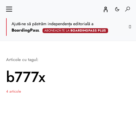
Ajută-ne să păstrăm independența editorială a
BoardingPass
.
ABONEAZĂ-TE LA
BOARDINGPASS PLUS
Articole cu tagul:
b777x
4 articole