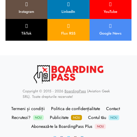
Instagram
LinkedIn
YouTube
TikTok
Flux RSS
Google News
Copyright © 2015 - 2026
BoardingPass
(Aviation Geek
SRL). Toate drepturile rezervate!
Termeni și condiții
Politica de confidențialitate
Contact
Recrutezi?
Publicitate
Contul tău
NOU
NOU
NOU
Abonează-te la BoardingPass Plus
NOU