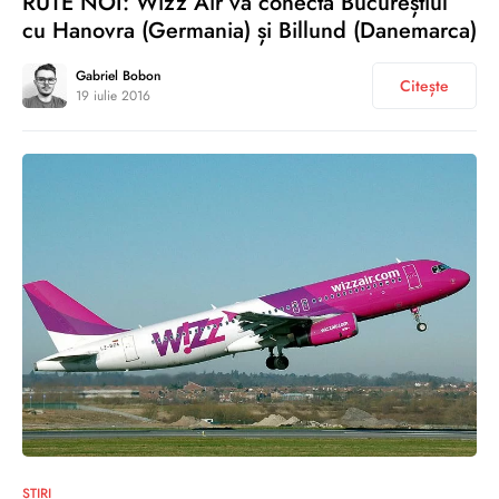
RUTE NOI: Wizz Air va conecta Bucureștiul
cu Hanovra (Germania) și Billund (Danemarca)
Gabriel Bobon
Citește
19 iulie 2016
0
ȘTIRI