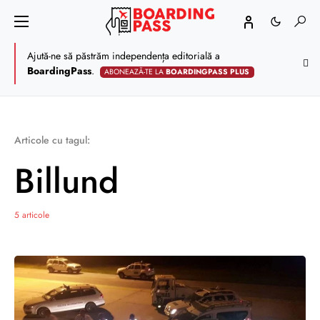
Ajută-ne să păstrăm independența editorială a
BoardingPass
.
ABONEAZĂ-TE LA
BOARDINGPASS PLUS
Articole cu tagul:
Billund
5 articole