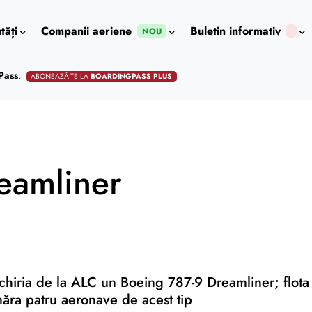
tăți
Companii aeriene
Buletin informativ
NOU
Pass
.
ABONEAZĂ-TE LA
BOARDINGPASS PLUS
eamliner
chiria de la ALC un Boeing 787-9 Dreamliner; flota
ăra patru aeronave de acest tip