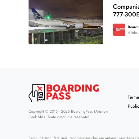
Compania
777-300
Boardi
4 febr
0
Termen
Public
Copyright © 2015 - 2026
BoardingPass
(Aviation
Geek SRL). Toate drepturile rezervate!
Pentru călătorii fără griji, recomandăm
check-in automat prin Aero P