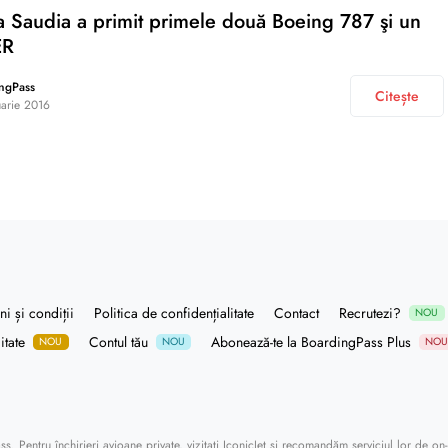
 Saudia a primit primele două Boeing 787 şi un
ER
ngPass
Citește
uarie 2016
i și condiții
Politica de confidențialitate
Contact
Recrutezi?
NOU
itate
Contul tău
Abonează-te la BoardingPass Plus
NOU
NOU
NO
ass
. Pentru închirieri avioane private, vizitați
IconicJet
și recomandăm serviciul lor de
on