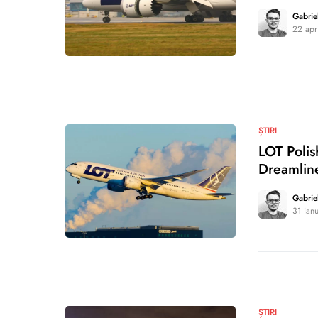
Gabrie
22 apr
0
ȘTIRI
LOT Polis
Dreamline
Gabrie
31 ian
1
ȘTIRI