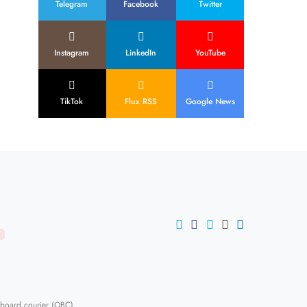
Telegram
Facebook
Twitter
Instagram
LinkedIn
YouTube
TikTok
Flux RSS
Google News
U
-board courier (OBC)
.