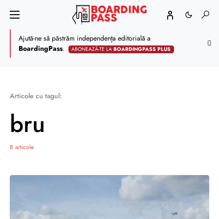
Ajută-ne să păstrăm independența editorială a
BoardingPass
.
ABONEAZĂ-TE LA
BOARDINGPASS PLUS
Articole cu tagul:
bru
8 articole