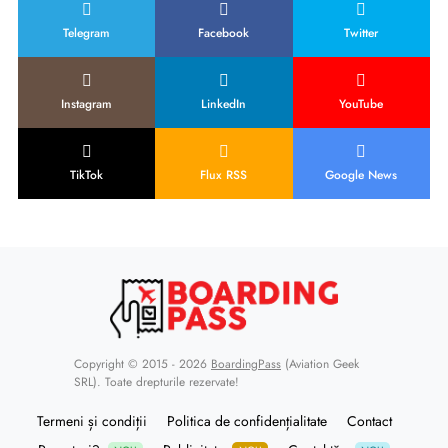
Telegram
Facebook
Twitter
Instagram
LinkedIn
YouTube
TikTok
Flux RSS
Google News
Copyright © 2015 - 2026
BoardingPass
(Aviation Geek
SRL). Toate drepturile rezervate!
Termeni și condiții
Politica de confidențialitate
Contact