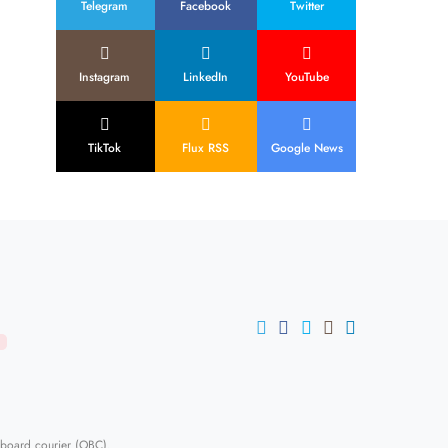
Telegram
Facebook
Twitter
Instagram
LinkedIn
YouTube
TikTok
Flux RSS
Google News
U
-board courier (OBC)
.