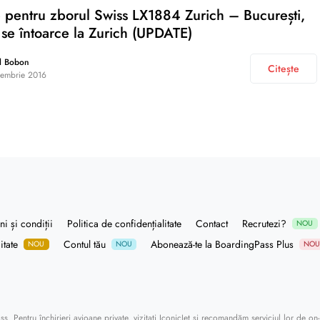
pentru zborul Swiss LX1884 Zurich – București,
se întoarce la Zurich (UPDATE)
l Bobon
Citește
tembrie 2016
i și condiții
Politica de confidențialitate
Contact
Recrutezi?
NOU
itate
Contul tău
Abonează-te la BoardingPass Plus
NOU
NOU
NO
ass
. Pentru închirieri avioane private, vizitați
IconicJet
și recomandăm serviciul lor de
on