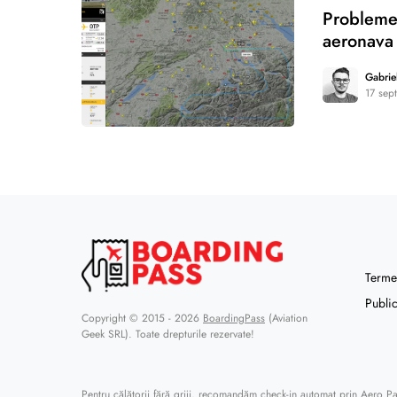
Probleme 
aeronava 
Gabrie
17 sep
0
Termen
Public
Copyright © 2015 - 2026
BoardingPass
(Aviation
Geek SRL). Toate drepturile rezervate!
Pentru călătorii fără griji, recomandăm
check-in automat prin Aero P