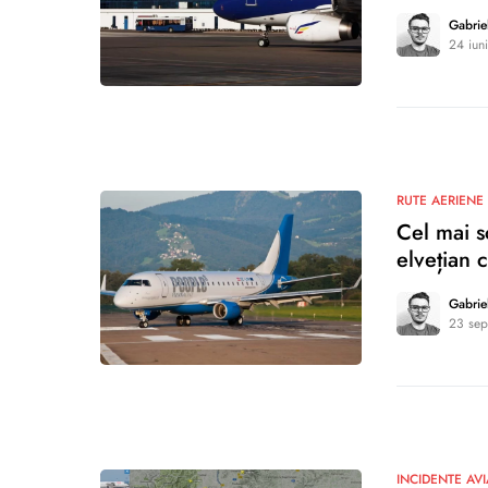
Gabrie
24 iun
0
RUTE AERIENE
Cel mai s
elvețian 
Gabrie
23 sep
1
INCIDENTE AVI