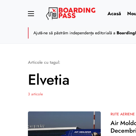
Acasă
Nou
Ajută-ne să păstrăm independența editorială a
Boarding
Articole cu tagul:
Elvetia
3 articole
RUTE AERIENE
Air Moldo
Decembr