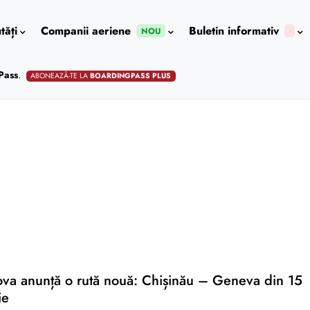
tăți
Companii aeriene
Buletin informativ
NOU
Pass
.
ABONEAZĂ-TE LA
BOARDINGPASS PLUS
va anunță o rută nouă: Chișinău – Geneva din 15
ie