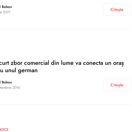
l Bobon
Citește
ie 2017
curt zbor comercial din lume va conecta un oraș
cu unul german
l Bobon
Citește
tembrie 2016
ATICE