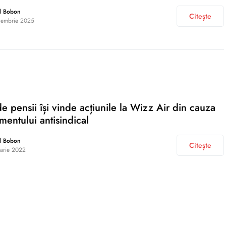
l Bobon
Citește
cembrie 2025
e pensii își vinde acțiunile la Wizz Air din cauza
entului antisindical
l Bobon
Citește
uarie 2022