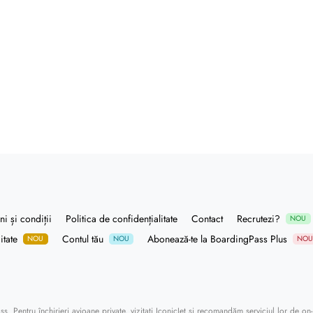
i și condiții
Politica de confidențialitate
Contact
Recrutezi?
NOU
itate
Contul tău
Abonează-te la BoardingPass Plus
NOU
NOU
NO
ass
. Pentru închirieri avioane private, vizitați
IconicJet
și recomandăm serviciul lor de
on