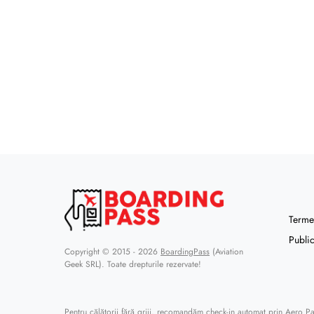
Termen
Public
Copyright © 2015 - 2026
BoardingPass
(Aviation
Geek SRL). Toate drepturile rezervate!
Pentru călătorii fără griji, recomandăm
check-in automat prin Aero P