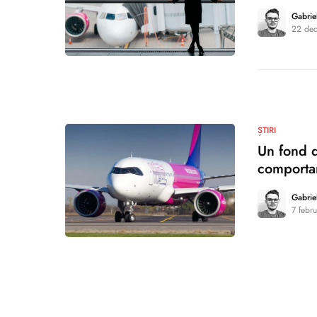
Gabrie
22 de
0
ȘTIRI
Un fond d
comportam
Gabrie
7 febr
0