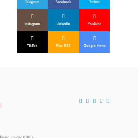
Telegram
Facebook
Twitter
Instagram
LinkedIn
YouTube
TikTok
Flux RSS
Google News
U
-board courier (OBC)
.