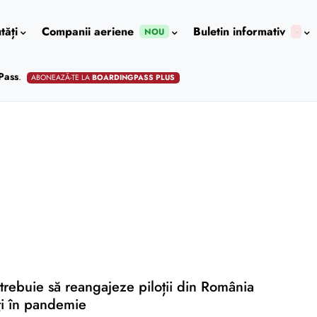
tăți
Companii aeriene
Buletin informativ
NOU
Pass
.
ABONEAZĂ-TE LA
BOARDINGPASS PLUS
trebuie să reangajeze piloții din România
ți în pandemie