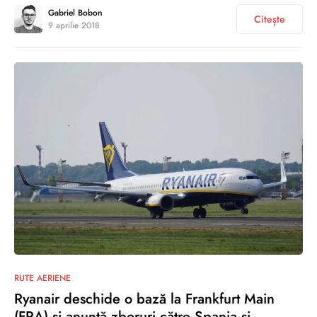
Gabriel Bobon
Citește
9 aprilie 2018
2
RUTE AERIENE
Ryanair deschide o bază la Frankfurt Main
(FRA) și anunță zboruri către Spania și