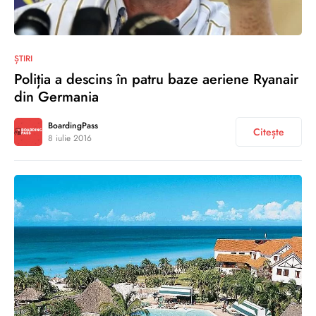
0
ȘTIRI
Poliția a descins în patru baze aeriene Ryanair
din Germania
BoardingPass
Citește
8 iulie 2016