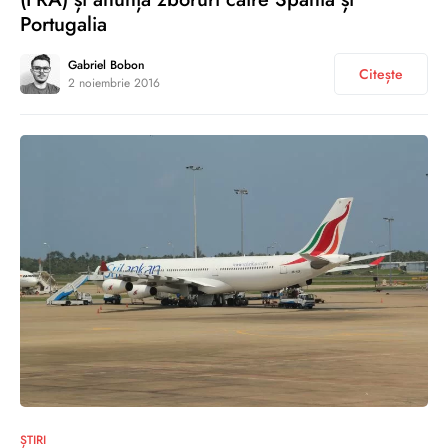
Portugalia
Gabriel Bobon
Citește
2 noiembrie 2016
0
ȘTIRI