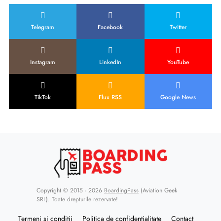
Telegram
Facebook
Twitter
Instagram
LinkedIn
YouTube
TikTok
Flux RSS
Google News
Copyright © 2015 - 2026
BoardingPass
(Aviation Geek
SRL). Toate drepturile rezervate!
Termeni și condiții
Politica de confidențialitate
Contact