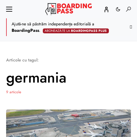
Ajută-ne să păstrăm independența editorială a
BoardingPass
.
ABONEAZĂ-TE LA
BOARDINGPASS PLUS
Articole cu tagul:
germania
9 articole