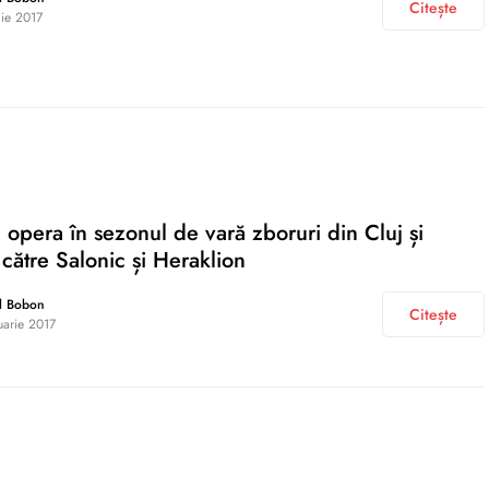
Citește
lie 2017
va opera în sezonul de vară zboruri din Cluj și
 către Salonic și Heraklion
l Bobon
Citește
uarie 2017