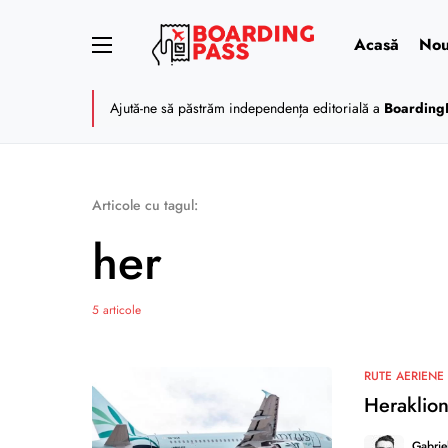
Acasă
Nou
Ajută-ne să păstrăm independența editorială a
Boarding
Articole cu tagul:
her
5 articole
RUTE AERIENE
Heraklion
Gabrie