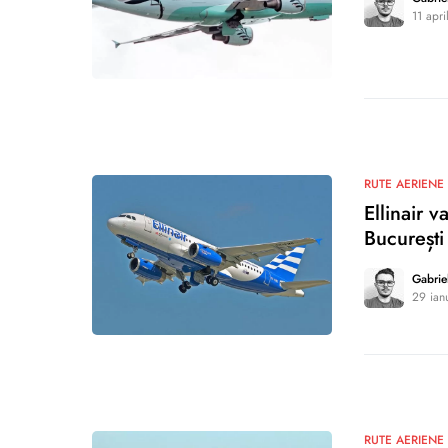
11 apri
0
RUTE AERIENE
Ellinair 
București
Gabrie
29 ian
0
RUTE AERIENE