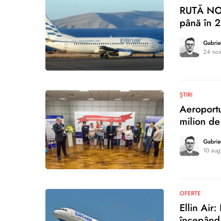
RUTĂ NOUĂ
până în 
Gabrie
24 noi
0
ȘTIRI
Aeroportu
milion de
Gabrie
10 aug
0
OFERTE
Ellin Air
începând