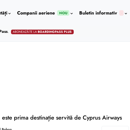
tăți
Companii aeriene
Buletin informativ
NOU
Pass
.
ABONEAZĂ-TE LA
BOARDINGPASS PLUS
 este prima destinație servită de Cyprus Airways
l Bobon