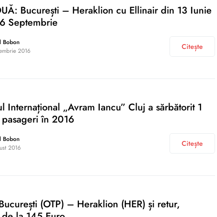
: București – Heraklion cu Ellinair din 13 Iunie
26 Septembrie
l Bobon
Citește
embrie 2016
l Internațional „Avram Iancu” Cluj a sărbătorit 1
 pasageri în 2016
l Bobon
Citește
ust 2016
: București (OTP) – Heraklion (HER) și retur,
 de la 145 Euro