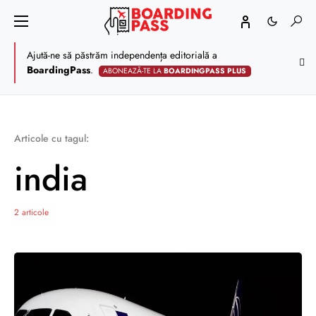
Ajută-ne să păstrăm independența editorială a
BoardingPass
.
ABONEAZĂ-TE LA
BOARDINGPASS PLUS
Articole cu tagul:
india
2 articole