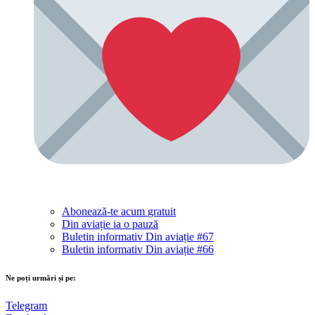
Abonează-te acum
gratuit
Din aviație ia o pauză
Buletin informativ Din aviație #67
Buletin informativ Din aviație #66
Ne poți urmări și pe:
Telegram