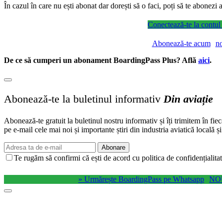
În cazul în care nu ești abonat dar dorești să o faci, poți să te abonez
Conectează-te la contul
Abonează-te acum
n
De ce să cumperi un abonament BoardingPass Plus? Află
aici
.
Abonează-te la buletinul informativ
Din aviație
Abonează-te gratuit la buletinul nostru informativ și îți trimitem în fie
pe e-mail cele mai noi și importante știri din industria aviatică locală ș
Abonare
Te rugăm să confirmi că ești de acord cu politica de confidențialitat
» Urmărește BoardingPass pe Whatsapp
NO