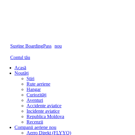
Susține BoardingPass
nou
Contul tău
Acasă
Noutăți
Știri
Rute aeriene
Hangar
Curiozități
Aventuri
Accidente aviatice
Incidente aviatice
Republica Moldova
Recenzii
Companii aeriene
nou
Aerro Direkt (FLYYO)