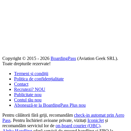
Copyright © 2015 - 2026
BoardingPass
(Aviation Geek SRL).
Toate drepturile rezervate!
Termeni și condiții
Politica de confidențialitate
Contact
Recrutezi?
NOU
Publicitate
nou
Contul tău
nou
Abonează-te la BoardingPass Plus
nou
Pentru călătorii fără griji, recomandăm
check-in automat prin Aero
Pass
. Pentru închirieri avioane private, vizitați
IconicJet
și
recomandăm serviciul lor de
on-board courier (OBC)
.
Alpha Handling
oferă servicii de ground handling și FBO la