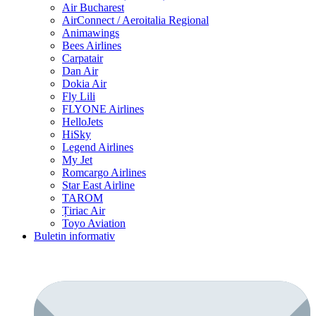
Air Bucharest
AirConnect / Aeroitalia Regional
Animawings
Bees Airlines
Carpatair
Dan Air
Dokia Air
Fly Lili
FLYONE Airlines
HelloJets
HiSky
Legend Airlines
My Jet
Romcargo Airlines
Star East Airline
TAROM
Țiriac Air
Toyo Aviation
Buletin informativ