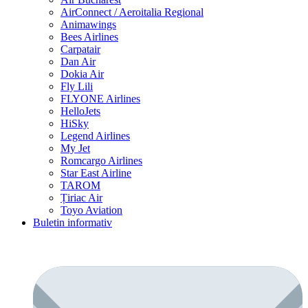
AirConnect / Aeroitalia Regional
Animawings
Bees Airlines
Carpatair
Dan Air
Dokia Air
Fly Lili
FLYONE Airlines
HelloJets
HiSky
Legend Airlines
My Jet
Romcargo Airlines
Star East Airline
TAROM
Țiriac Air
Toyo Aviation
Buletin informativ