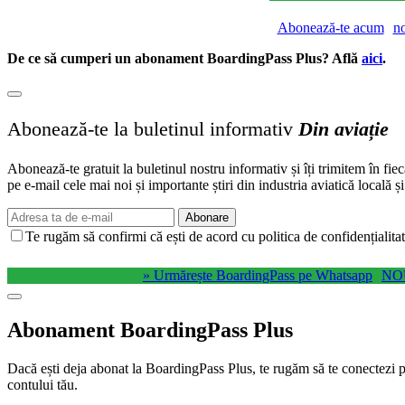
Abonează-te acum
n
De ce să cumperi un abonament BoardingPass Plus? Află
aici
.
Abonează-te la buletinul informativ
Din aviație
Abonează-te gratuit la buletinul nostru informativ și îți trimitem în fie
pe e-mail cele mai noi și importante știri din industria aviatică locală ș
Abonare
Te rugăm să confirmi că ești de acord cu politica de confidențialitat
» Urmărește BoardingPass pe Whatsapp
NO
Abonament BoardingPass Plus
Dacă ești deja abonat la BoardingPass Plus, te rugăm să te conectezi pe
contului tău.