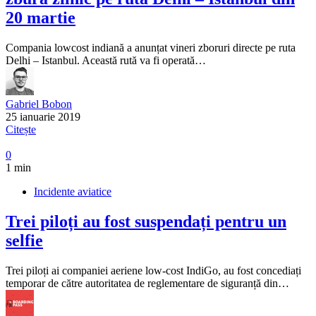
20 martie
Compania lowcost indiană a anunțat vineri zboruri directe pe ruta
Delhi – Istanbul. Această rută va fi operată…
Gabriel Bobon
25 ianuarie 2019
Citește
0
1 min
Incidente aviatice
Trei piloți au fost suspendați pentru un
selfie
Trei piloți ai companiei aeriene low-cost IndiGo, au fost concediați
temporar de către autoritatea de reglementare de siguranță din…