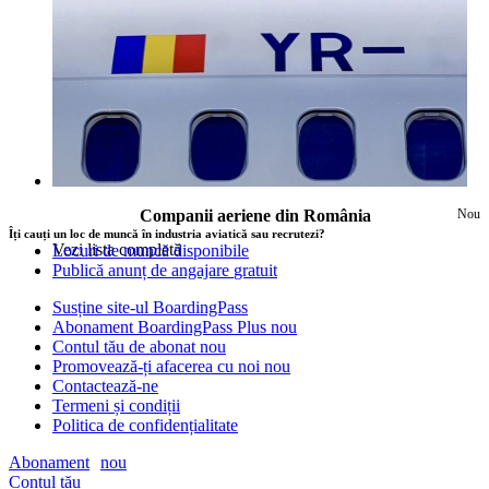
Companii aeriene din România
Nou
Îți cauți un loc de muncă în industria aviatică sau recrutezi?
Vezi lista completă
Locuri de muncă disponibile
Publică anunț de angajare
gratuit
Susține site-ul BoardingPass
Abonament BoardingPass Plus
nou
Contul tău de abonat
nou
Promovează-ți afacerea cu noi
nou
Contactează-ne
Termeni și condiții
Politica de confidențialitate
Abonament
nou
Contul tău