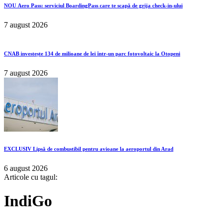
NOU
Aero Pass: serviciul BoardingPass care te scapă de grija check-in-ului
7 august 2026
CNAB investește 134 de milioane de lei într-un parc fotovoltaic la Otopeni
7 august 2026
EXCLUSIV
Lipsă de combustibil pentru avioane la aeroportul din Arad
6 august 2026
Articole cu tagul:
IndiGo