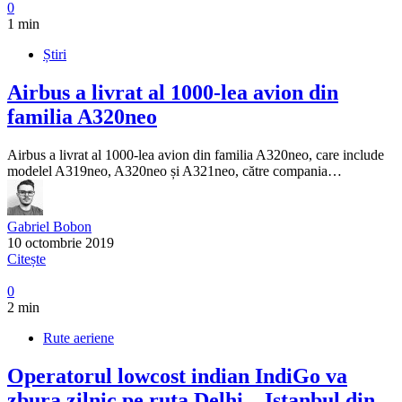
0
1 min
Știri
Airbus a livrat al 1000-lea avion din
familia A320neo
Airbus a livrat al 1000-lea avion din familia A320neo, care include
modelel A319neo, A320neo și A321neo, către compania…
Gabriel Bobon
10 octombrie 2019
Citește
0
2 min
Rute aeriene
Operatorul lowcost indian IndiGo va
zbura zilnic pe ruta Delhi – Istanbul din