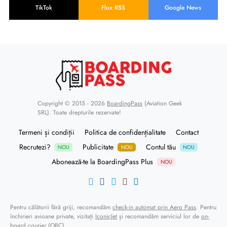
TikTok
Flux RSS
Google News
Copyright © 2015 - 2026
BoardingPass
(Aviation Geek
SRL). Toate drepturile rezervate!
Termeni și condiții
Politica de confidențialitate
Contact
Recrutezi?
Publicitate
Contul tău
NOU
NOU
NOU
Abonează-te la BoardingPass Plus
NOU
Pentru călătorii fără griji, recomandăm
check-in automat prin Aero Pass
. Pentru
închirieri avioane private, vizitați
IconicJet
și recomandăm serviciul lor de
on-
board courier (OBC)
.