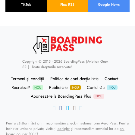
TikTok
Flux RSS
Google News
Copyright © 2015 - 2026
BoardingPass
(Aviation Geek
SRL). Toate drepturile rezervate!
Termeni și condiții
Politica de confidențialitate
Contact
Recrutezi?
Publicitate
Contul tău
NOU
NOU
NOU
Abonează-te la BoardingPass Plus
NOU
Pentru călătorii fără griji, recomandăm
check-in automat prin Aero Pass
. Pentru
închirieri avioane private, vizitați
IconicJet
și recomandăm serviciul lor de
on-
board courier (OBC)
.