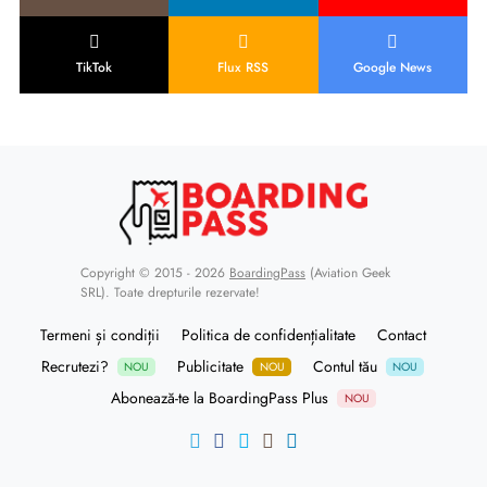
TikTok
Flux RSS
Google News
Copyright © 2015 - 2026
BoardingPass
(Aviation Geek
SRL). Toate drepturile rezervate!
Termeni și condiții
Politica de confidențialitate
Contact
Recrutezi?
Publicitate
Contul tău
NOU
NOU
NOU
Abonează-te la BoardingPass Plus
NOU