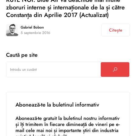
zboruri interne și internaționale de la și către
Constanța din Aprilie 2017 (Actualizat)
Gabriel Bobon
Citește
5 septembrie 2016
Caută pe site
Abonează-te la buletinul informativ
Abonează-te gratuit la buletinul nostru informativ
și îți trimitem în fiecare dimineață de vineri pe e-
mail cele mai noi și importante știri din industria