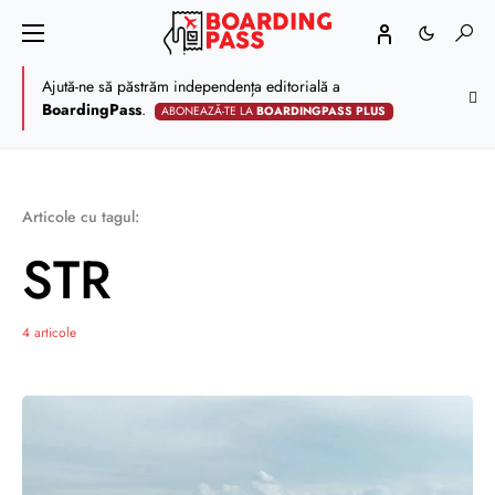
Ajută-ne să păstrăm independența editorială a
BoardingPass
.
ABONEAZĂ-TE LA
BOARDINGPASS PLUS
Articole cu tagul:
STR
4 articole