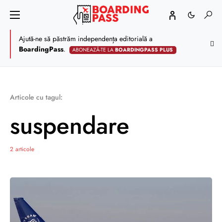
Ajută-ne să păstrăm independența editorială a
BoardingPass
.
ABONEAZĂ-TE LA
BOARDINGPASS PLUS
Articole cu tagul:
suspendare
2 articole