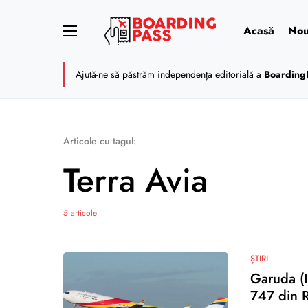
Acasă
Nou
Ajută-ne să păstrăm independența editorială a
Boarding
Articole cu tagul:
Terra Avia
5 articole
ȘTIRI
Garuda (I
747 din 