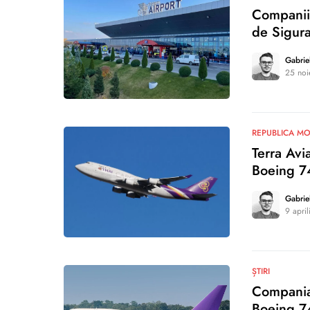
Companiil
de Sigura
Gabrie
25 noi
0
REPUBLICA M
Terra Avi
Boeing 7
Gabrie
9 apri
0
ȘTIRI
Compania 
Boeing 7