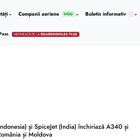
tăți
Companii aeriene
Buletin informativ
NOU
Pass
.
ABONEAZĂ-TE LA
BOARDINGPASS PLUS
ndonesia) și SpiceJet (India) închiriază A340 și
România și Moldova