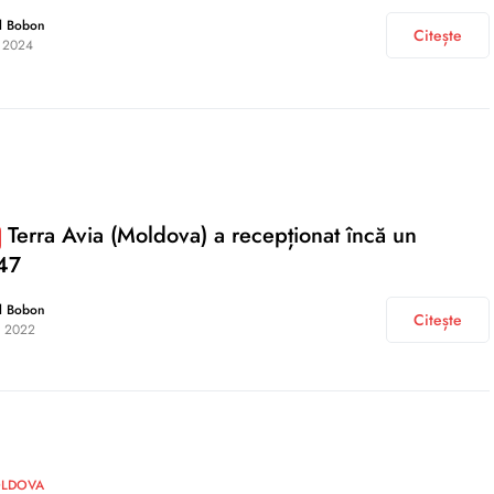
l Bobon
Citește
 2024
Terra Avia (Moldova) a recepționat încă un
47
l Bobon
Citește
i 2022
OLDOVA