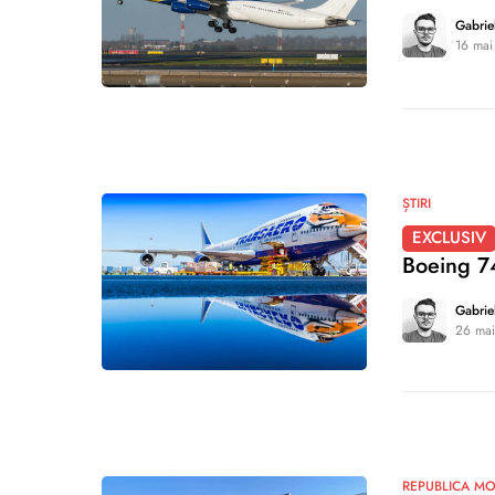
Gabrie
16 mai
0
ȘTIRI
EXCLUSIV
Boeing 7
Gabrie
26 ma
0
REPUBLICA M