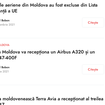
e aeriene din Moldova au fost excluse din Lista
nță a UE
l Bobon
Citește
embrie 2021
OLDOVA
a Moldova va recepționa un Airbus A320 și un
47-400F
l Bobon
Citește
lie 2021
moldovenească Terra Avia a recepționat al treilea
47