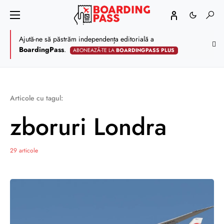
Ajută-ne să păstrăm independența editorială a
BoardingPass
.
ABONEAZĂ-TE LA
BOARDINGPASS PLUS
Articole cu tagul:
zboruri Londra
29 articole