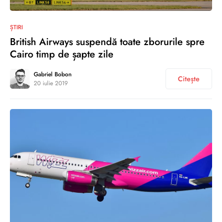
0
ȘTIRI
British Airways suspendă toate zborurile spre
Cairo timp de șapte zile
Gabriel Bobon
Citește
20 iulie 2019