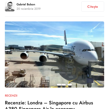
Gabriel Bobon
Citește
20 noiembrie 2019
2
RECENZII
Recenzie: Londra – Singapore cu Airbus
A380 Singapore Air în economy