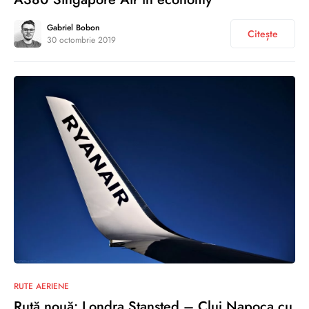
Gabriel Bobon
Citește
30 octombrie 2019
0
RUTE AERIENE
Rută nouă: Londra Stansted – Cluj Napoca cu