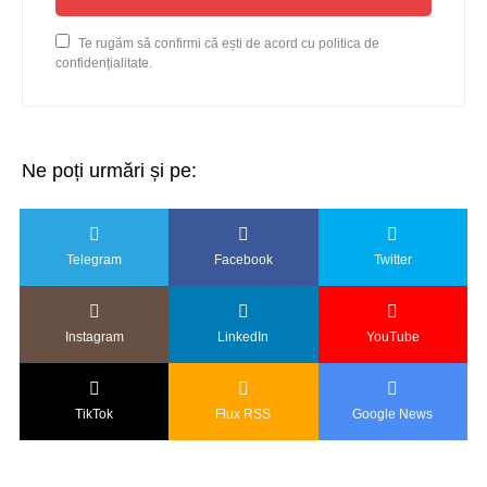
Te rugăm să confirmi că ești de acord cu politica de
confidențialitate.
Ne poți urmări și pe:
Telegram
Facebook
Twitter
Instagram
LinkedIn
YouTube
TikTok
Flux RSS
Google News