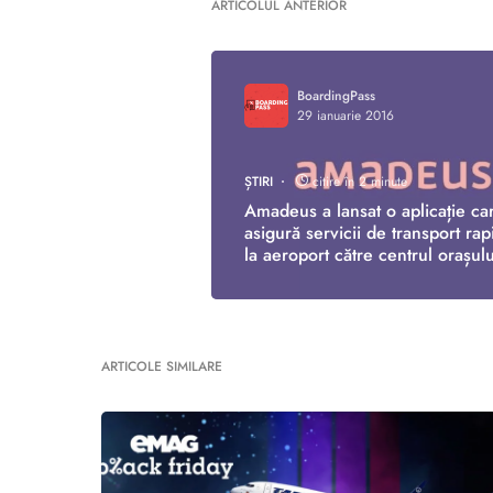
ARTICOLUL ANTERIOR
BoardingPass
29 ianuarie 2016
ȘTIRI
citire în 2 minute
Amadeus a lansat o aplicație ca
asigură servicii de transport rap
la aeroport către centrul orașulu
ARTICOLE SIMILARE