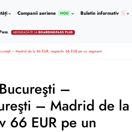
tăți
Companii aeriene
Buletin informativ
NOU
Pass
.
ABONEAZĂ-TE LA
BOARDINGPASS PLUS
cureşti – Madrid de la 86 EUR, respectiv 66 EUR pe un segment
Bucureşti –
ureşti – Madrid de la
iv 66 EUR pe un