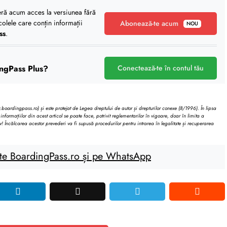
eră acum acces la versiunea fără
icolele care conțin informații
Abonează-te acum
NOU
ss
.
ngPass Plus?
Conectează-te în contul tău
oardingpass.ro) și este protejat de Legea dreptului de autor și drepturilor conexe (8/1996). În lipsa
informațiilor din acest articol se poate face, potrivit reglementarilor în vigoare, doar în limita a
v! Încălcarea acestor prevederi va fi supusă procedurilor pentru intrarea în legalitate și recuperarea
te BoardingPass.ro și pe WhatsApp