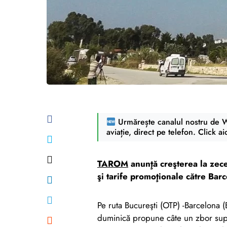
Urmărește canalul nostru de Wh
aviație, direct pe telefon. Click ai
TAROM
anunţă creşterea la zec
şi tarife promoţionale către Ba
Pe ruta Bucureşti (OTP) -Barcelona
duminică propune câte un zbor supli