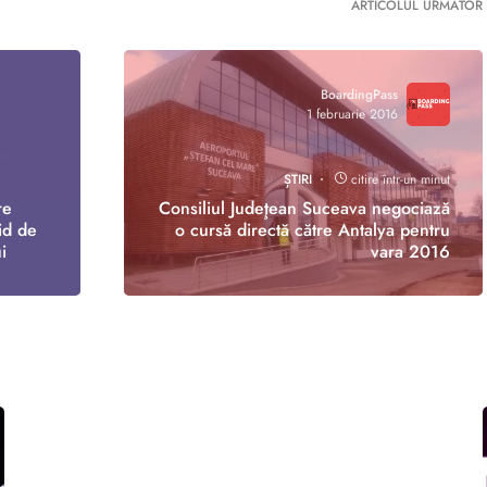
ARTICOLUL URMĂTOR
BoardingPass
1 februarie 2016
ȘTIRI
citire într-un minut
re
Consiliul Judeţean Suceava negociază
id de
o cursă directă către Antalya pentru
i
vara 2016