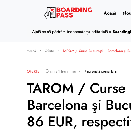
Acasă
Nou
Ajută-ne să păstrăm independența editorială a
Boarding
Acasă
Oferte
TAROM / Curse Bucureşti – Barcelona şi Bu
OFERTE
citire într-un minut
nu există comentarii
TAROM / Curse 
Barcelona şi Buc
86 EUR, respect