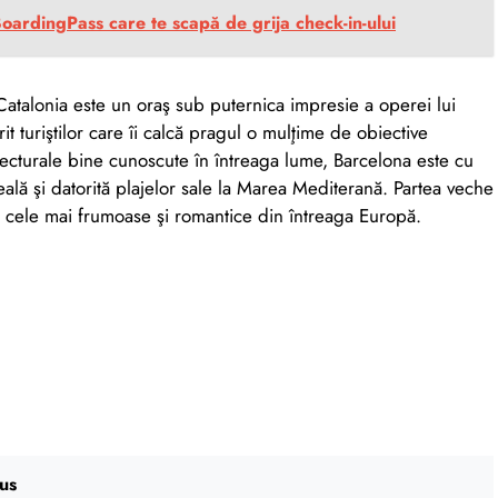
BoardingPass care te scapă de grija check-in-ului
Catalonia este un oraş sub puternica impresie a operei lui
t turiştilor care îi calcă pragul o mulţime de obiective
itecturale bine cunoscute în întreaga lume, Barcelona este cu
eală şi datorită plajelor sale la Marea Mediterană. Partea veche
e cele mai frumoase şi romantice din întreaga Europă.
us