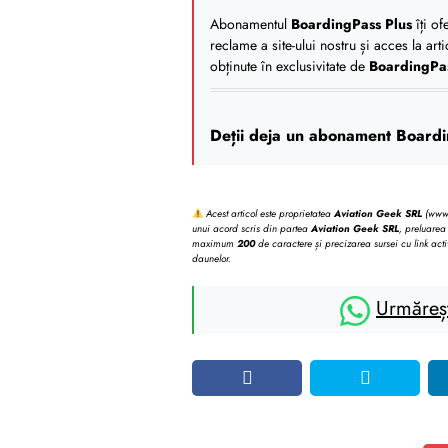
Abonamentul
BoardingPass Plus
îți of
reclame a site-ului nostru și acces la art
obținute în exclusivitate de
BoardingPa
Deții deja un abonament Boardi
Acest articol este proprietatea
Aviation Geek SRL
(www.b
unui acord scris din partea
Aviation Geek SRL
, preluarea 
maximum
200
de caractere și precizarea sursei cu link acti
daunelor.
Urmăreș