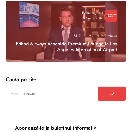
BoardingPass
27 iulie 2016
ȘTIRI
citire în 2 minute
Etihad Airways deschide Premium Lounge la Los
Angeles International Airport
Caută pe site
Abonează-te la buletinul informativ