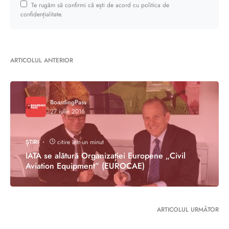
Te rugăm să confirmi că ești de acord cu politica de
confidențialitate.
ARTICOLUL ANTERIOR
BoardingPass
27 iulie 2016
ȘTIRI
citire într-un minut
IATA se alătură Organizației Europene „Civil
Aviation Equipment” (EUROCAE)
ARTICOLUL URMĂTOR