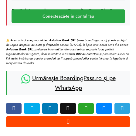
Deții deja un abonament BoardingPass Plus?
Conectează-te în contul tău
Acest articol este proprietatea
Aviation Geek SRL
(www.boardingpass.ro) și este protejat
de Legea dreptului de autor și drepturilor conexe (8/1996). În lipsa unui acord scris din partea
Aviation Geek SRL
, preluarea informațiilor din acest articol se poate face, potrivit
reglementarilor în vigoare, doar în limita a maximum
200
de caractere și precizarea sursei cu
link activ! Încălcarea acestor prevederi va fi supusă procedurilor pentru intrarea în legalitate și
recuperarea daunelor.
Urmărește BoardingPass.ro și pe
WhatsApp