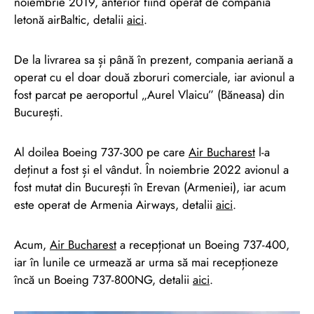
noiembrie 2019, anterior fiind operat de compania
letonă airBaltic, detalii
aici
.
De la livrarea sa și până în prezent, compania aeriană a
operat cu el doar două zboruri comerciale, iar avionul a
fost parcat pe aeroportul „Aurel Vlaicu” (Băneasa) din
București.
Al doilea Boeing 737-300 pe care
Air Bucharest
l-a
deținut a fost și el vândut. În noiembrie 2022 avionul a
fost mutat din București în Erevan (Armeniei), iar acum
este operat de Armenia Airways, detalii
aici
.
Acum,
Air Bucharest
a recepționat un Boeing 737-400,
iar în lunile ce urmează ar urma să mai recepționeze
încă un Boeing 737-800NG, detalii
aici
.