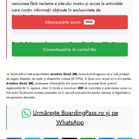
versiunea fără reclame a site-ului nostru și acces la articolele
care conțin informații obținute în exclusivitate de
BoardingPass
.
Abonează-te acum
NOU
Deții deja un abonament BoardingPass Plus?
Conectează-te în contul tău
Acest articol este proprietatea
Aviation Geek SRL
(www.boardingpass.ro) și este protejat
de Legea dreptului de autor și drepturilor conexe (8/1996). În lipsa unui acord scris din partea
Aviation Geek SRL
, preluarea informațiilor din acest articol se poate face, potrivit
reglementarilor în vigoare, doar în limita a maximum
200
de caractere și precizarea sursei cu
link activ! Încălcarea acestor prevederi va fi supusă procedurilor pentru intrarea în legalitate și
recuperarea daunelor.
Urmărește BoardingPass.ro și pe
WhatsApp