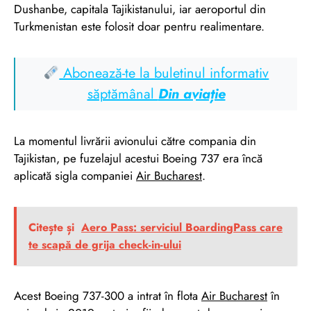
Dushanbe, capitala Tajikistanului, iar aeroportul din
Turkmenistan este folosit doar pentru realimentare.
Abonează-te la buletinul informativ
săptămânal
Din aviație
La momentul livrării avionului către compania din
Tajikistan, pe fuzelajul acestui Boeing 737 era încă
aplicată sigla companiei
Air Bucharest
.
Citește și
Aero Pass: serviciul BoardingPass care
te scapă de grija check-in-ului
Acest Boeing 737-300 a intrat în flota
Air Bucharest
în