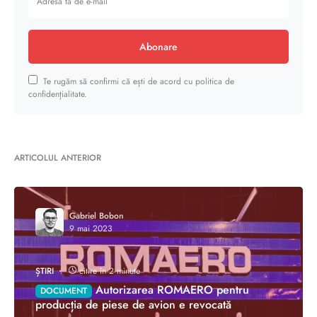
Abonare
Te rugăm să confirmi că ești de acord cu politica de
confidențialitate.
ARTICOLUL ANTERIOR
Gabriel Bobon
9 mai 2023
ȘTIRI
citire în 2 minute
Autorizarea ROMAERO pentru
DOCUMENT
producția de piese de avion e revocată