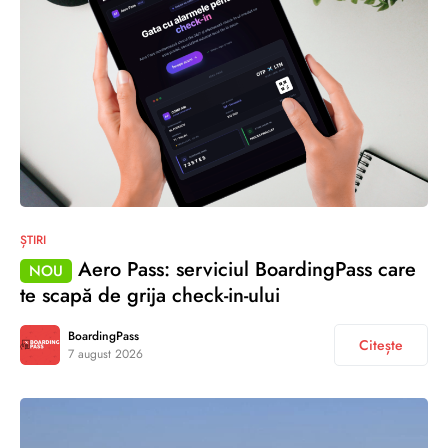
ȘTIRI
Aero Pass: serviciul BoardingPass care
NOU
te scapă de grija check-in-ului
BoardingPass
Citește
7 august 2026