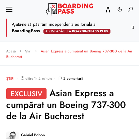
Ajută-ne să păstrăm independența editorială a
BoardingPass
.
ABONEAZĂ-TE LA
BOARDINGPASS PLUS
Acasă
Știri
Asian Express a cumpărat un Boeing 737-300 de la Air
Bucharest
ȘTIRI
citire în 2 minute
2 comentarii
Asian Express a
EXCLUSIV
cumpărat un Boeing 737-300
de la Air Bucharest
Gabriel Bobon