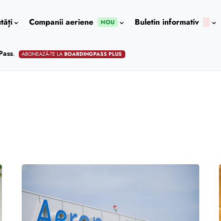
tăți
Companii aeriene
Buletin informativ
NOU
Pass
.
ABONEAZĂ-TE LA
BOARDINGPASS PLUS