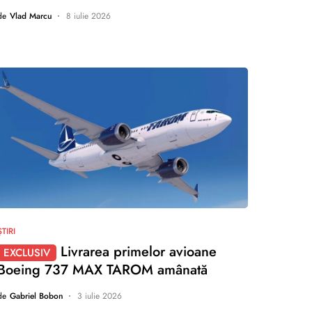
de
Vlad Marcu
8 iulie 2026
nu există comentarii
ȘTIRI
Livrarea primelor avioane
EXCLUSIV
Boeing 737 MAX TAROM amânată
de
Gabriel Bobon
3 iulie 2026