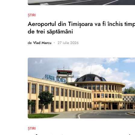
nu există comentarii
ȘTIRI
Aeroportul din Timișoara va fi închis tim
de trei săptămâni
de
Vlad Marcu
27 iulie 2026
nu există comentarii
ȘTIRI