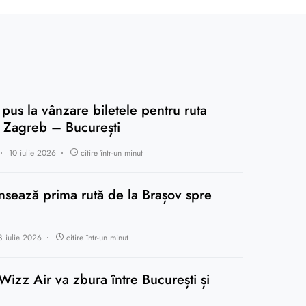
 pus la vânzare biletele pentru ruta
 Zagreb – București
10 iulie 2026
citire într-un minut
nsează prima rută de la Brașov spre
8 iulie 2026
citire într-un minut
Wizz Air va zbura între București și