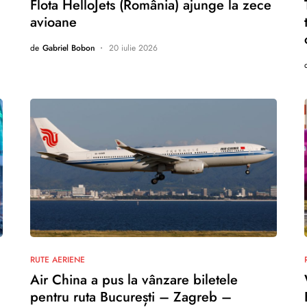
Flota HelloJets (România) ajunge la zece
avioane
de
Gabriel Bobon
20 iulie 2026
nu există comentarii
RUTE AERIENE
Air China a pus la vânzare biletele
pentru ruta București – Zagreb –