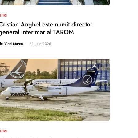
nu există comentarii
ȘTIRI
Cristian Anghel este numit director
general interimar al TAROM
de
Vlad Marcu
22 iulie 2026
nu există comentarii
ȘTIRI