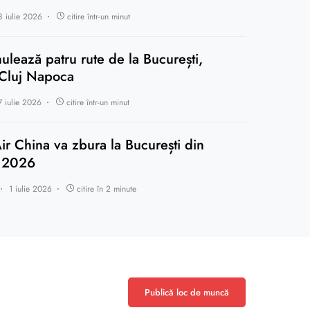
8 iulie 2026
citire într-un minut
ulează patru rute de la București,
 Cluj Napoca
7 iulie 2026
citire într-un minut
ir China va zbura la București din
 2026
1 iulie 2026
citire în 2 minute
Publică loc de muncă