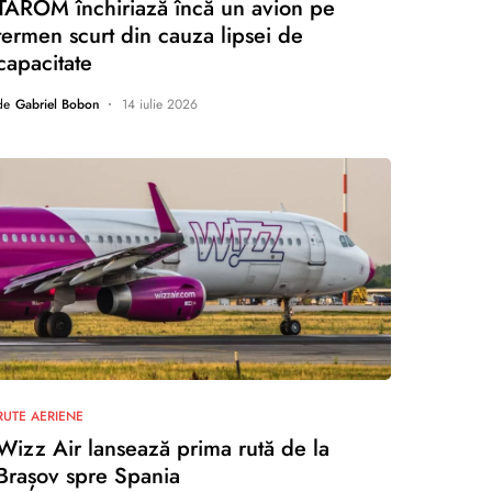
TAROM închiriază încă un avion pe
termen scurt din cauza lipsei de
capacitate
de
Gabriel Bobon
14 iulie 2026
nu există comentarii
RUTE AERIENE
Wizz Air lansează prima rută de la
Brașov spre Spania