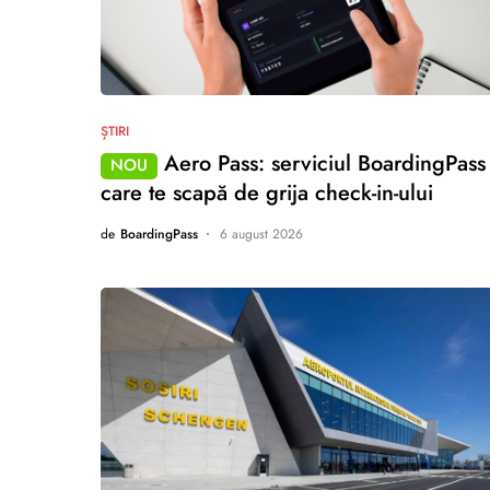
nu există comentarii
ȘTIRI
Aero Pass: serviciul BoardingPass
NOU
care te scapă de grija check-in-ului
de
BoardingPass
6 august 2026