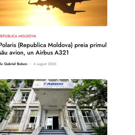
nu există comentarii
REPUBLICA MOLDOVA
Polaris (Republica Moldova) preia primul
său avion, un Airbus A321
de
Gabriel Bobon
4 august 2026