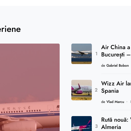
eriene
Air China a
București –
de
Gabriel Bobon
Wizz Air la
Spania
de
Vlad Marcu
Rută nouă: 
Almeria