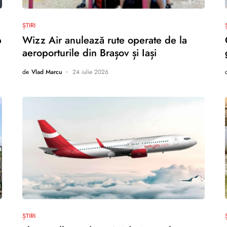
nu există comentarii
ȘTIRI
p
Wizz Air anulează rute operate de la
aeroporturile din Brașov și Iași
de
Vlad Marcu
24 iulie 2026
nu există comentarii
ȘTIRI