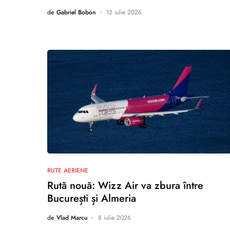
de
Gabriel Bobon
12 iulie 2026
nu există comentarii
RUTE AERIENE
Rută nouă: Wizz Air va zbura între
București și Almeria
de
Vlad Marcu
8 iulie 2026