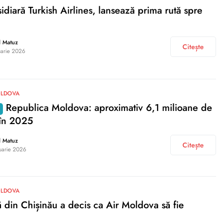
sidiară Turkish Airlines, lansează prima rută spre
d Matuz
Citește
uarie 2026
OLDOVA
Republica Moldova: aproximativ 6,1 milioane de
 în 2025
d Matuz
Citește
uarie 2026
OLDOVA
ă din Chișinău a decis ca Air Moldova să fie