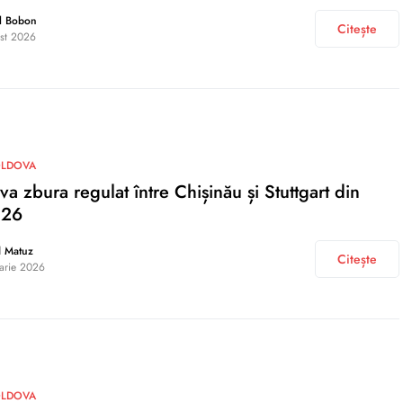
l Bobon
Citește
st 2026
OLDOVA
va zbura regulat între Chișinău și Stuttgart din
026
d Matuz
Citește
uarie 2026
OLDOVA