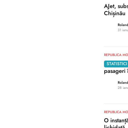
AJet, sub
Chișinău
Rolan
31 ian
0
REPUBLICA M
STATISTICI
pasageri
Rolan
28 ian
0
REPUBLICA M
O instanț
lichidată