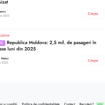
nizat
Marcu
Citește
st 2025
OLDOVA
Republica Moldova: 2,5 mil. de pasageri în
IC
ase luni din 2025
d Matuz
Citește
ie 2025
i și condiții
Politica de confidențialitate
Contact
Recrutezi?
NOU