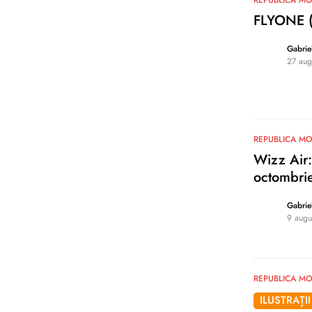
REPUBLICA M
FLYONE (M
Gabrie
27 aug
0
REPUBLICA M
Wizz Air:
octombri
Gabrie
9 augu
0
REPUBLICA M
ILUSTRAȚII