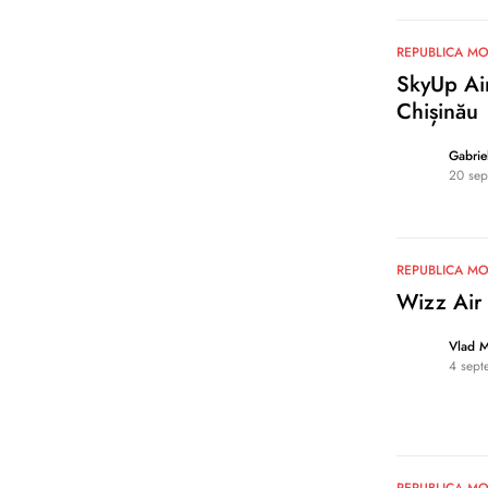
0
REPUBLICA M
SkyUp Air
Chișinău
Gabrie
20 sep
0
REPUBLICA M
Wizz Air 
Vlad 
4 sept
0