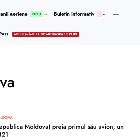
nii aeriene
Buletin informativ
NOU
Pass
.
ABONEAZĂ-TE LA
BOARDINGPASS PLUS
va
OLDOVA
Republica Moldova) preia primul său avion, un
321