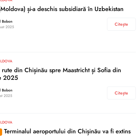
OLDOVA
oldova) și-a deschis subsidiară în Uzbekistan
l Bobon
Citește
ust 2025
OLDOVA
 rute din Chișinău spre Maastricht și Sofia din
e 2025
l Bobon
Citește
st 2025
OLDOVA
Terminalul aeroportului din Chișinău va fi extins