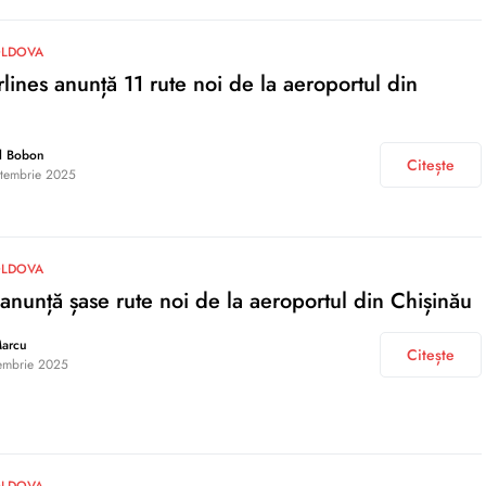
OLDOVA
lines anunță 11 rute noi de la aeroportul din
l Bobon
Citește
tembrie 2025
OLDOVA
anunță șase rute noi de la aeroportul din Chișinău
Marcu
Citește
embrie 2025