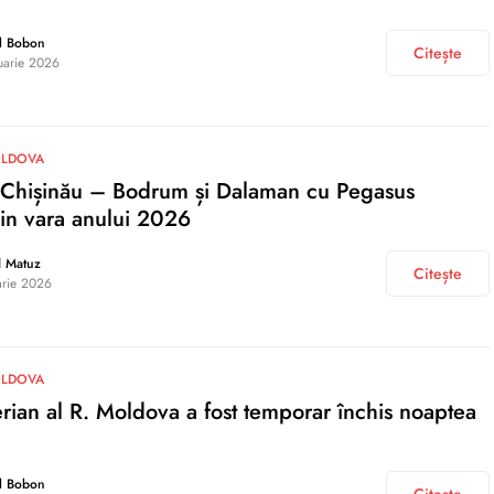
l Bobon
Citește
uarie 2026
OLDOVA
: Chișinău – Bodrum și Dalaman cu Pegasus
din vara anului 2026
d Matuz
Citește
arie 2026
OLDOVA
erian al R. Moldova a fost temporar închis noaptea
l Bobon