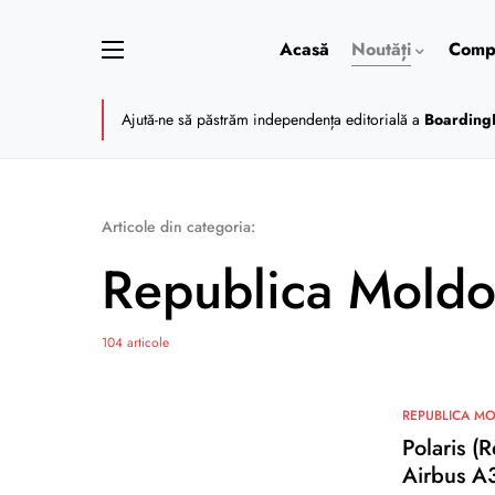
Acasă
Noutăți
Compa
Ajută-ne să păstrăm independența editorială a
Boarding
Articole din categoria:
Republica Moldo
104 articole
REPUBLICA M
Polaris (
Airbus A