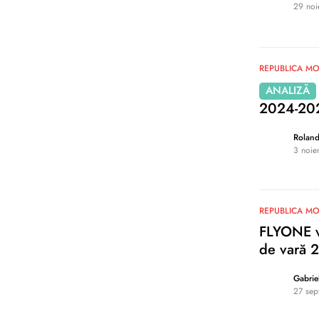
29 noi
0
REPUBLICA M
ANALIZĂ
2024-2025
Rolan
3 noie
0
REPUBLICA M
FLYONE va
de vară 
Gabrie
27 sep