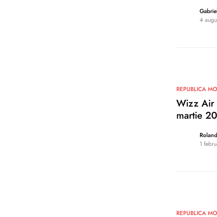
Gabrie
4 augu
0
REPUBLICA M
Wizz Air 
martie 2
Rolan
1 febr
0
REPUBLICA M