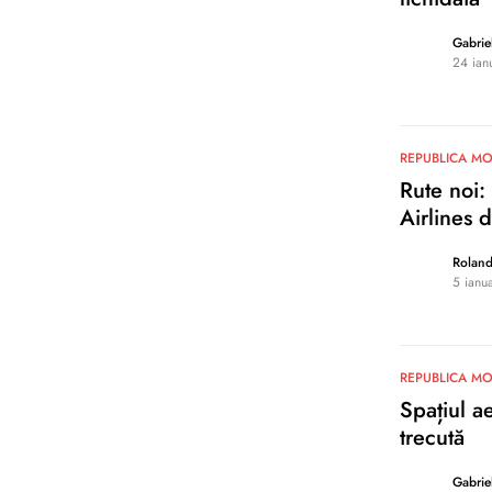
Gabrie
24 ian
0
REPUBLICA M
Rute noi
Airlines 
Rolan
5 ianu
0
REPUBLICA M
Spațiul a
trecută
Gabrie