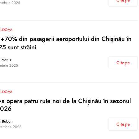
Citește
embrie 2025
OLDOVA
+70% din pasagerii aeroportului din Chișinău în
 sunt străini
d Matuz
Citește
mbrie 2025
OLDOVA
 opera patru rute noi de la Chișinău în sezonul
2026
l Bobon
Citește
tembrie 2025