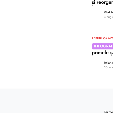
și reorga
Vlad 
4 augu
0
REPUBLICA M
INFOGRAF
primele ș
Rolan
30 iul
0
Termen