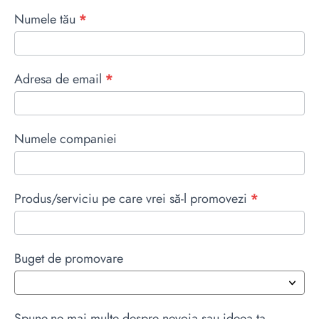
ads
Numele tău
*
Adresa de email
*
Numele companiei
Produs/serviciu pe care vrei să-l promovezi
*
Buget de promovare
Spune-ne mai multe despre nevoia sau ideea ta