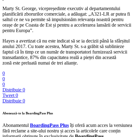
Marty St. George, vicepreședinte executiv al departamentului
planificării zborurilor comerciale, a adăugat: „A321-LR ar putea fi
saltul ce ne va permite să impulsionăm relevanța noastră pentru
orașe de pe Coasta de Est și pentru a accelerarea lansării de servicii
pentru Europa”.
Hayes a avertizat că nu este indicat să se ia decizii până la sfârșitul
anului 2017. Cu toate acestea, Marty St. s-a grăbit să sublinieze
faptul că în timp ce un număr de transportatori furnizează servicii
transatlantice, 87% din capacitatea reală a pieței din această
zonă este preluată numai de trei alianțe.
0
0
0
Distribuie
0
Tweet
0
Distribuie
0
Abonează-te la BoardingPass Plus
Abonamentul
BoardingPass Plus
îți oferă acum acces la versiunea
fără reclame a site-ului nostru și acces la articolele care conțin
informații obținute în exclusivitate de
BoardingPass
.