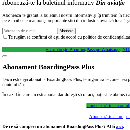
Abonează-te la buletinul informativ
Din aviație
Abonează-te gratuit la buletinul nostru informativ și îți trimitem în fie
pe e-mail cele mai noi și importante știri din industria aviatică locală ș
Abonare
Te rugăm să confirmi că ești de acord cu politica de confidențialitat
» Urmărește BoardingPass pe Whatsapp
NO
Abonament BoardingPass Plus
Dacă ești deja abonat la BoardingPass Plus, te rugăm să te conectezi pe
contului tău.
În cazul în care nu ești abonat dar dorești să o faci, poți să te abonez
Conectează-te la contul
Abonează-te acum
n
De ce să cumperi un abonament BoardingPass Plus? Află
aici
.