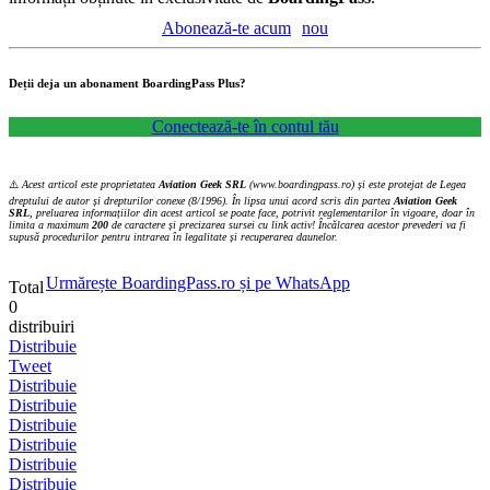
Abonează-te acum
nou
Deții deja un abonament BoardingPass Plus?
Conectează-te în contul tău
⚠️
Acest articol este proprietatea
Aviation Geek SRL
(www.boardingpass.ro) și este protejat de Legea
dreptului de autor și drepturilor conexe (8/1996). În lipsa unui acord scris din partea
Aviation Geek
SRL
, preluarea informațiilor din acest articol se poate face, potrivit reglementarilor în vigoare, doar în
limita a maximum
200
de caractere și precizarea sursei cu link activ! Încălcarea acestor prevederi va fi
supusă procedurilor pentru intrarea în legalitate și recuperarea daunelor.
Urmărește BoardingPass.ro și pe WhatsApp
Total
0
distribuiri
Distribuie
Tweet
Distribuie
Distribuie
Distribuie
Distribuie
Distribuie
Distribuie