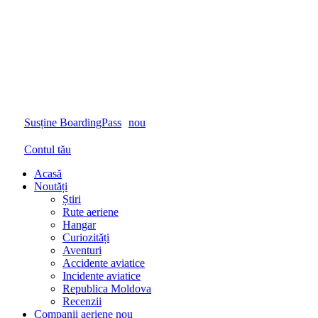
Susține BoardingPass
nou
Contul tău
Acasă
Noutăți
Știri
Rute aeriene
Hangar
Curiozități
Aventuri
Accidente aviatice
Incidente aviatice
Republica Moldova
Recenzii
Companii aeriene
nou