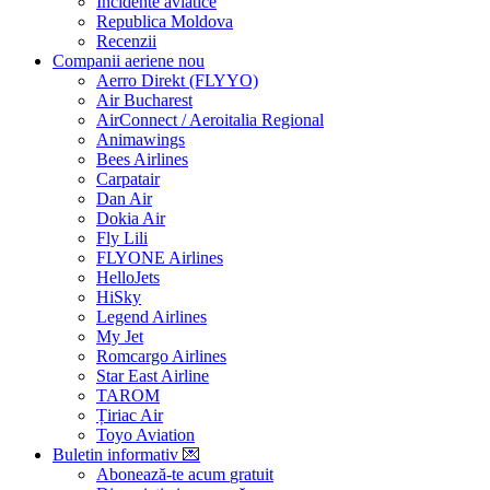
Incidente aviatice
Republica Moldova
Recenzii
Companii aeriene
nou
Aerro Direkt (FLYYO)
Air Bucharest
AirConnect / Aeroitalia Regional
Animawings
Bees Airlines
Carpatair
Dan Air
Dokia Air
Fly Lili
FLYONE Airlines
HelloJets
HiSky
Legend Airlines
My Jet
Romcargo Airlines
Star East Airline
TAROM
Țiriac Air
Toyo Aviation
Buletin informativ
💌
Abonează-te acum
gratuit