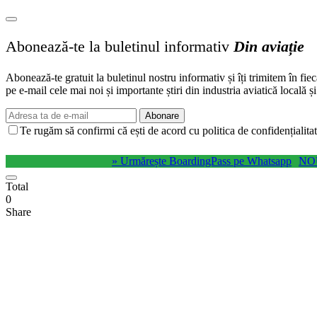
Abonează-te la buletinul informativ
Din aviație
Abonează-te gratuit la buletinul nostru informativ și îți trimitem în fie
pe e-mail cele mai noi și importante știri din industria aviatică locală ș
Abonare
Te rugăm să confirmi că ești de acord cu politica de confidențialitat
» Urmărește BoardingPass pe Whatsapp
NO
Total
0
Share