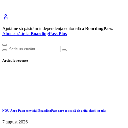
Ajută-ne să păstrăm independența editorială a
BoardingPass
.
Abonează-te la
BoardingPass Plus
Articole recente
NOU
Aero Pass: serviciul BoardingPass care te scapă de grija check-in-ului
7 august 2026