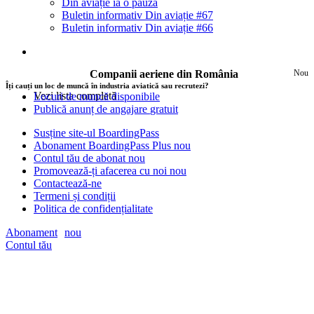
Din aviație ia o pauză
Buletin informativ Din aviație #67
Buletin informativ Din aviație #66
Companii aeriene din România
Nou
Îți cauți un loc de muncă în industria aviatică sau recrutezi?
Vezi lista completă
Locuri de muncă disponibile
Publică anunț de angajare
gratuit
Susține site-ul BoardingPass
Abonament BoardingPass Plus
nou
Contul tău de abonat
nou
Promovează-ți afacerea cu noi
nou
Contactează-ne
Termeni și condiții
Politica de confidențialitate
Abonament
nou
Contul tău