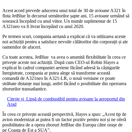
Acest acord prevede aducerea unui total de 30 de avioane A321 în
flota JetBlue în decursul următorilor șapte ani, 15 avioane urmând să
sosească începând cu anul viitor. Un număr suplimentar de 15
A321neo va fi livrat începând cu anul 2020.
Pe termen scurt, compania aeriană a explicat că va utilizarea aceste
noi achiziții pentru a satisface nevoile călătorilor din corporații și ale
oamenilor de afaceri.
Cu toate acestea, JetBlue va avea o anumită flexibilitate în ceea ce
privește aceste noi achiziții. După cum CEO-ul Robin Hayes a
explicat în cadrul companiei aeriene făcând adresă la câștigurile
înregistrate, compania ar putea alege să transforme această
comandă de A321neo în A321-LR, o nouă versiune ce poate
străbate distanțe mai lungi, astfel făcând o posibilitate din operrarea
zborurilor transatlantice.
Citește și
Lipsă de combustibil pentru avioane la aeroportul din
Arad
În ceea ce privește această perspectivă, Hayes a spus: „Acest tip de
avion modernizat ar putea fi un factor pozitiv pentru noi și ne oferă
posibilitatea de a opera zboruri JetBlue din Europa către orașe de
pe Coasta de Est a SUA”.