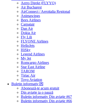
Aerro Direkt (FLYYO)
Air Bucharest
AirConnect / Aeroitalia Regional
Animawings
Bees Airlines
Carpatair
Dan Air
Dokia Air
Fly Lili
FLYONE Airlines
HelloJets
HiSky
Legend Airlines
My Jet
Romcargo Airlines
Star East Airline
TAROM
Țiriac Air
Toyo Aviation
Buletin informativ
💌
Abonează-te acum
gratuit
Din aviație ia o pauză
Buletin informativ Din aviație #67
Buletin informativ Din aviație #66