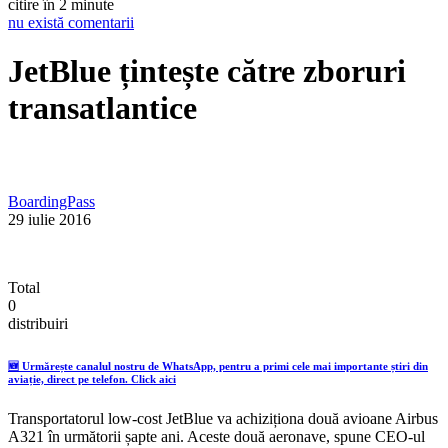
citire în 2 minute
nu există comentarii
JetBlue țintește către zboruri
transatlantice
BoardingPass
29 iulie 2016
Total
0
distribuiri
🆕 Urmărește canalul nostru de WhatsApp, pentru a primi cele mai importante știri din
aviație, direct pe telefon. Click aici
Transportatorul low-cost JetBlue va achiziționa două avioane Airbus
A321 în următorii șapte ani. Aceste două aeronave, spune CEO-ul