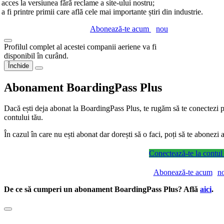
acces la versiunea fără reclame a site-ului nostru;
a fi printre primii care află cele mai importante știri din industrie.
Abonează-te acum
nou
Profilul complet al acestei companii aeriene va fi
disponibil în curând.
Închide
Abonament BoardingPass Plus
Dacă ești deja abonat la BoardingPass Plus, te rugăm să te conectezi pe
contului tău.
În cazul în care nu ești abonat dar dorești să o faci, poți să te abonez
Conectează-te la contul
Abonează-te acum
n
De ce să cumperi un abonament BoardingPass Plus? Află
aici
.