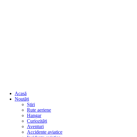
Acasă
Noutăți
Știri
Rute aeriene
Hangar
Curiozități
Aventuri
Accidente aviatice