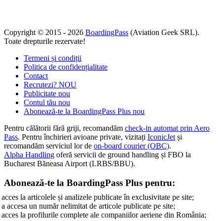
Copyright © 2015 - 2026
BoardingPass
(Aviation Geek SRL).
Toate drepturile rezervate!
Termeni și condiții
Politica de confidențialitate
Contact
Recrutezi?
NOU
Publicitate
nou
Contul tău
nou
Abonează-te la BoardingPass Plus
nou
Pentru călătorii fără griji, recomandăm
check-in automat prin Aero
Pass
. Pentru închirieri avioane private, vizitați
IconicJet
și
recomandăm serviciul lor de
on-board courier (OBC)
.
Alpha Handling
oferă servicii de ground handling și FBO la
Bucharest Băneasa Airport (LRBS/BBU).
Abonează-te la BoardingPass Plus pentru:
acces la articolele și analizele publicate în exclusivitate pe site;
a accesa un număr nelimitat de articole publicate pe site;
acces la profilurile complete ale companiilor aeriene din România;