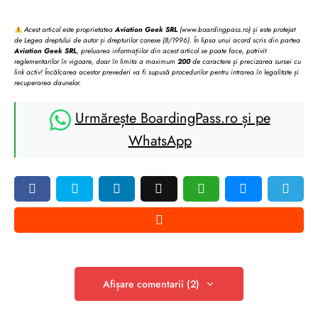
Acest articol este proprietatea
Aviation Geek SRL
(www.boardingpass.ro) și este protejat
de Legea dreptului de autor și drepturilor conexe (8/1996). În lipsa unui acord scris din partea
Aviation Geek SRL
, preluarea informațiilor din acest articol se poate face, potrivit
reglementarilor în vigoare, doar în limita a maximum
200
de caractere și precizarea sursei cu
link activ! Încălcarea acestor prevederi va fi supusă procedurilor pentru intrarea în legalitate și
recuperarea daunelor.
Urmărește BoardingPass.ro și pe
WhatsApp
Afișare comentarii (2)