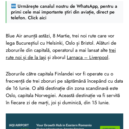
Urmărește canalul nostru de WhatsApp, pentru a
primi cele mai importante știri din aviație, direct pe
telefon. Click aici
Blue Air anunță astăzi, 8 Martie, trei noi rute care vor
lega Bucureștiul cu Helsinki, Oslo și Bristol. Alături de
zborurile din capitală, operatorul a mai lansat alte
trei
rute noi și de la Iași
și zborul
Larnaca – Liverpool
.
Zborurile către capitala Finlandei vor fi operate cu o
frecvență de trei zboruri pe săptămână începând cu data
de 16 Iunie. O altă destinație din zona scandinavă este
Oslo, capitala Norvegiei. Această destinație va fi servită
în fiecare zi de marți, joi și duminică, din 15 Iunie.