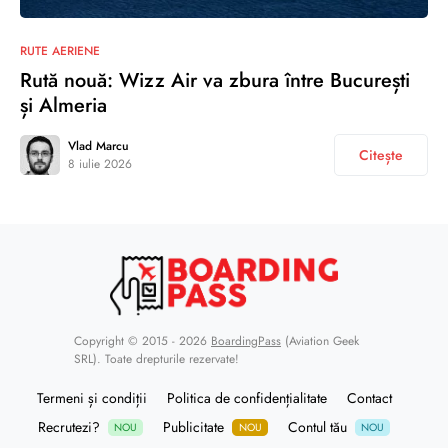
RUTE AERIENE
Rută nouă: Wizz Air va zbura între București
și Almeria
Vlad Marcu
Citește
8 iulie 2026
Copyright © 2015 - 2026
BoardingPass
(Aviation Geek
SRL). Toate drepturile rezervate!
Termeni și condiții
Politica de confidențialitate
Contact
Recrutezi?
Publicitate
Contul tău
NOU
NOU
NOU