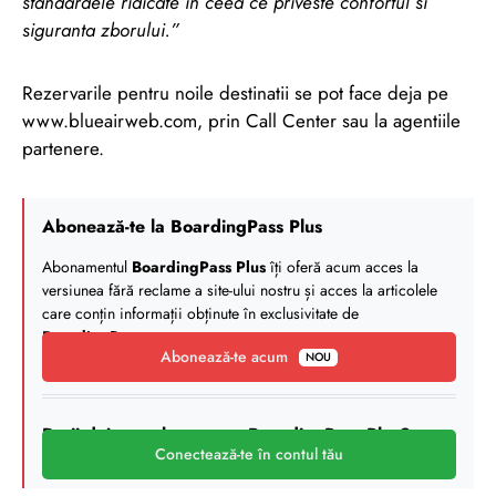
standardele ridicate in ceea ce priveste confortul si
siguranta zborului.”
Rezervarile pentru noile destinatii se pot face deja pe
www.blueairweb.com, prin Call Center sau la agentiile
partenere.
Abonează-te la BoardingPass Plus
Abonamentul
BoardingPass Plus
îți oferă acum acces la
versiunea fără reclame a site-ului nostru și acces la articolele
care conțin informații obținute în exclusivitate de
BoardingPass
.
Abonează-te acum
NOU
Deții deja un abonament BoardingPass Plus?
Conectează-te în contul tău