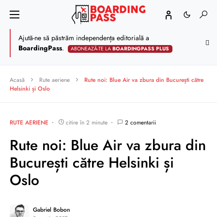
Ajută-ne să păstrăm independența editorială a
BoardingPass
.
ABONEAZĂ-TE LA
BOARDINGPASS PLUS
Acasă
Rute aeriene
Rute noi: Blue Air va zbura din București către
Helsinki și Oslo
RUTE AERIENE
citire în 2 minute
2 comentarii
Rute noi: Blue Air va zbura din
București către Helsinki și
Oslo
Gabriel Bobon