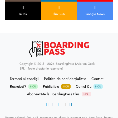
TikTok
Flux RSS
Google News
Copyright © 2015 - 2026
BoardingPass
(Aviation Geek
SRL). Toate drepturile rezervate!
Termeni și condiții
Politica de confidențialitate
Contact
Recrutezi?
Publicitate
Contul tău
NOU
NOU
NOU
Abonează-te la BoardingPass Plus
NOU
Pentru călătorii fără griji, recomandăm
check-in automat prin Aero Pass
. Pentru