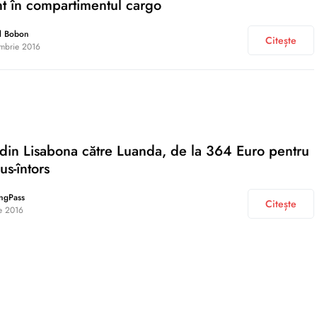
nt în compartimentul cargo
l Bobon
Citește
mbrie 2016
i din Lisabona către Luanda, de la 364 Euro pentru
us-întors
ngPass
Citește
ie 2016