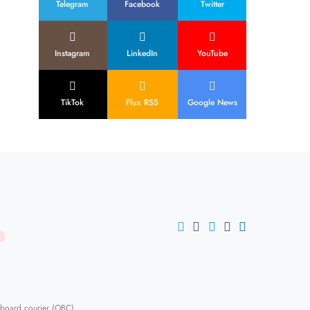
Telegram
Facebook
Twitter
Instagram
LinkedIn
YouTube
TikTok
Flux RSS
Google News
U
-board courier (OBC)
.