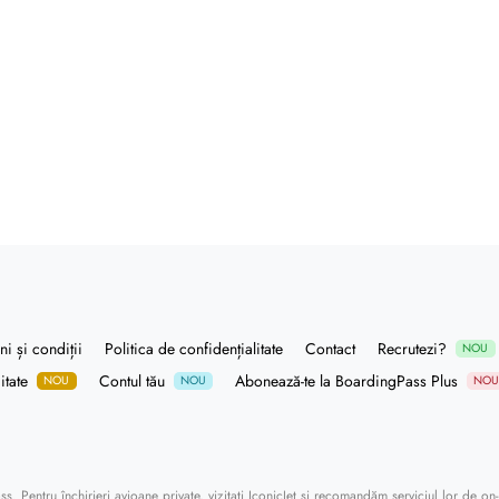
i și condiții
Politica de confidențialitate
Contact
Recrutezi?
NOU
itate
Contul tău
Abonează-te la BoardingPass Plus
NOU
NOU
NO
ass
. Pentru închirieri avioane private, vizitați
IconicJet
și recomandăm serviciul lor de
on