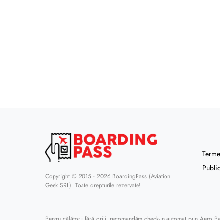
Termen
Public
Copyright © 2015 - 2026
BoardingPass
(Aviation
Geek SRL). Toate drepturile rezervate!
Pentru călătorii fără griji, recomandăm
check-in automat prin Aero P