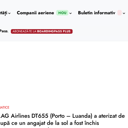
tăți
Companii aeriene
Buletin informativ
NOU
Pass
.
ABONEAZĂ-TE LA
BOARDINGPASS PLUS
IATICE
AG Airlines DT655 (Porto – Luanda) a aterizat de
upă ce un angajat de la sol a fost închis