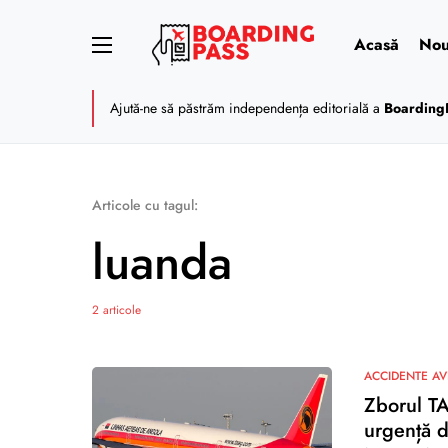
Acasă
Nou
Ajută-ne să păstrăm independența editorială a
Boarding
Articole cu tagul:
luanda
2 articole
ACCIDENTE AV
Zborul TA
urgență d