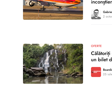
inconștie
Gabrie
2 octo
0
OFERTE
Călătoriț
un bilet d
Boardi
25 iul
0