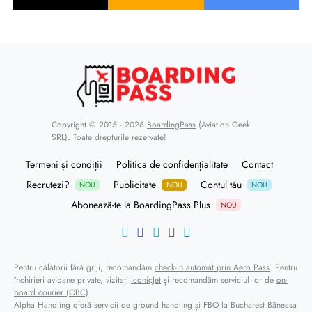
Copyright © 2015 - 2026
BoardingPass
(Aviation Geek
SRL). Toate drepturile rezervate!
Termeni și condiții
Politica de confidențialitate
Contact
Recrutezi?
Publicitate
Contul tău
NOU
NOU
NOU
Abonează-te la BoardingPass Plus
NOU
Pentru călătorii fără griji, recomandăm
check-in automat prin Aero Pass
. Pentru
închirieri avioane private, vizitați
IconicJet
și recomandăm serviciul lor de
on-
board courier (OBC)
.
Alpha Handling
oferă servicii de ground handling și FBO la Bucharest Băneasa