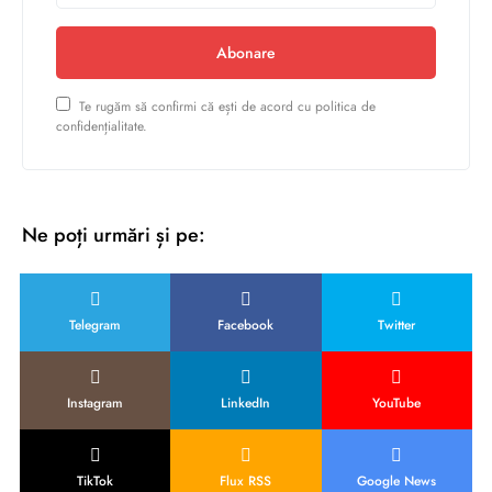
Abonare
Te rugăm să confirmi că ești de acord cu politica de
confidențialitate.
Ne poți urmări și pe:
Telegram
Facebook
Twitter
Instagram
LinkedIn
YouTube
TikTok
Flux RSS
Google News