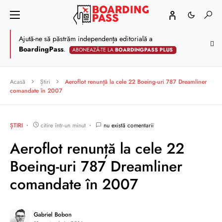
Ajută-ne să păstrăm independența editorială a
BoardingPass
.
ABONEAZĂ-TE LA
BOARDINGPASS PLUS
Acasă
Știri
Aeroflot renunță la cele 22 Boeing-uri 787 Dreamliner
comandate în 2007
ȘTIRI
citire într-un minut
nu există comentarii
Aeroflot renunță la cele 22
Boeing-uri 787 Dreamliner
comandate în 2007
Gabriel Bobon