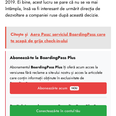
2019. Ei bine, acest lucru se pare că nu se va mai
întâmpla, însă va fi interesant de urmărit direcția de
dezvoltare a companiei ruse după această decizie.
Citește și
Aero Pass: serviciul BoardingPass care
te scapă de grija check-in-ului
Abonează-te la BoardingPass Plus
Abonamentul
BoardingPass Plus
îți oferă acum acces la
versiunea fără reclame a site-ului nostru și acces la articolele
care conțin informații obținute în exclusivitate de
BoardingPass
.
Abonează-te acum
NOU
Deții deja un abonament BoardingPass Plus?
Conectează-te în contul tău