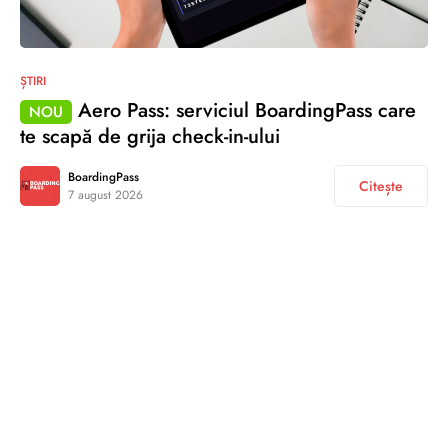
ȘTIRI
Aero Pass: serviciul BoardingPass care
NOU
te scapă de grija check-in-ului
BoardingPass
Citește
7 august 2026