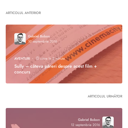
ARTICOLUL ANTERIOR
Gabriel Bobon
10 septembrie 2016
AVENTURI
citire în 2 minute
Sully – câteva păreri despre acest film +
concurs
ARTICOLUL URMĂTOR
Gabriel Bobon
12 septembrie 2016