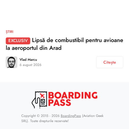
ȘTIRI
Lipsă de combustibil pentru avioane
EXCLUSIV
la aeroportul din Arad
Vlad Marcu
Citește
6 august 2026
Copyright © 2015 - 2026
BoardingPass
(Aviation Geek
SRL). Toate drepturile rezervate!