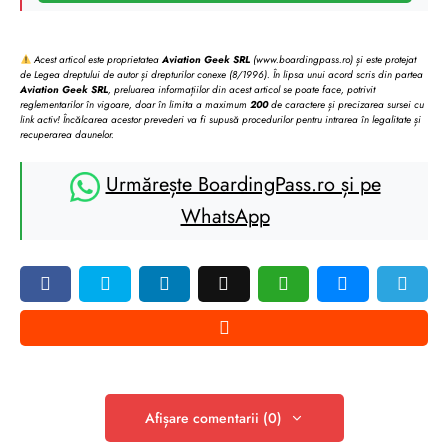
Acest articol este proprietatea
Aviation Geek SRL
(www.boardingpass.ro) și este protejat
de Legea dreptului de autor și drepturilor conexe (8/1996). În lipsa unui acord scris din partea
Aviation Geek SRL
, preluarea informațiilor din acest articol se poate face, potrivit
reglementarilor în vigoare, doar în limita a maximum
200
de caractere și precizarea sursei cu
link activ! Încălcarea acestor prevederi va fi supusă procedurilor pentru intrarea în legalitate și
recuperarea daunelor.
Urmărește BoardingPass.ro și pe
WhatsApp
Afișare comentarii (0)