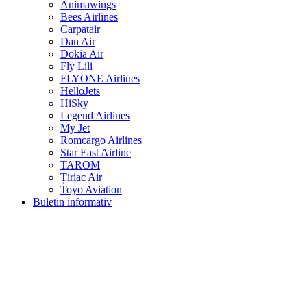
Animawings
Bees Airlines
Carpatair
Dan Air
Dokia Air
Fly Lili
FLYONE Airlines
HelloJets
HiSky
Legend Airlines
My Jet
Romcargo Airlines
Star East Airline
TAROM
Țiriac Air
Toyo Aviation
Buletin informativ