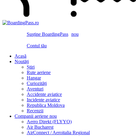
Susține BoardingPass
nou
Contul tău
Acasă
Noutăți
Știri
Rute aeriene
Hangar
Curiozități
Aventuri
Accidente aviatice
Incidente aviatice
Republica Moldova
Recenzii
Companii aeriene
nou
Aerro Direkt (FLYYO)
Air Bucharest
AirConnect / Aeroitalia Regional