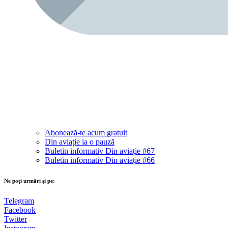
Abonează-te acum
gratuit
Din aviație ia o pauză
Buletin informativ Din aviație #67
Buletin informativ Din aviație #66
Ne poți urmări și pe:
Telegram
Facebook
Twitter