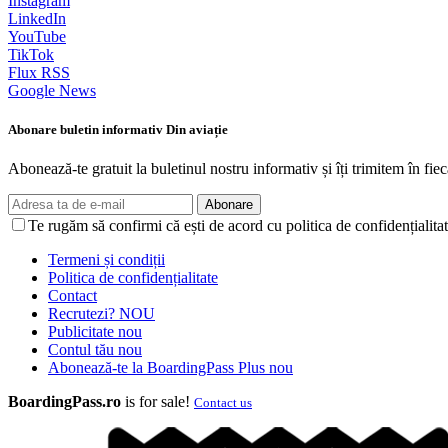
Instagram
LinkedIn
YouTube
TikTok
Flux RSS
Google News
Abonare buletin informativ Din aviație
Abonează-te gratuit la buletinul nostru informativ și îți trimitem în fiec
Abonare
Te rugăm să confirmi că ești de acord cu politica de confidențialitat
Termeni și condiții
Politica de confidențialitate
Contact
Recrutezi?
NOU
Publicitate
nou
Contul tău
nou
Abonează-te la BoardingPass Plus
nou
BoardingPass.ro
is for sale!
Contact us