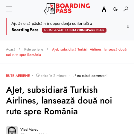
Ajută-ne să păstrăm independența editorială a
BoardingPass
.
ABONEAZĂ-TE LA
BOARDINGPASS PLUS
Acasă
Rute aeriene
AJet, subsidiară Turkish Airlines, lansează două
noi rute spre România
RUTE AERIENE
citire în 2 minute
nu există comentarii
AJet, subsidiară Turkish
Airlines, lansează două noi
rute spre România
Vlad Marcu