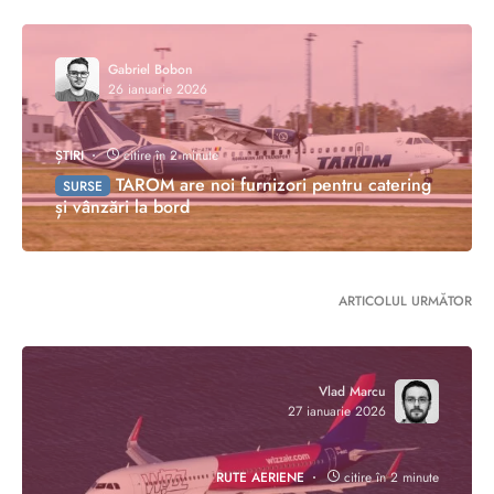
Gabriel Bobon
26 ianuarie 2026
ȘTIRI
citire în 2 minute
TAROM are noi furnizori pentru catering
SURSE
și vânzări la bord
ARTICOLUL URMĂTOR
Vlad Marcu
27 ianuarie 2026
RUTE AERIENE
citire în 2 minute