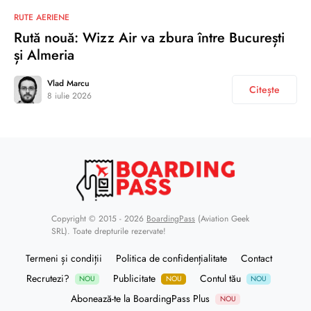
RUTE AERIENE
Rută nouă: Wizz Air va zbura între București
și Almeria
Vlad Marcu
Citește
8 iulie 2026
Copyright © 2015 - 2026
BoardingPass
(Aviation Geek
SRL). Toate drepturile rezervate!
Termeni și condiții
Politica de confidențialitate
Contact
Recrutezi?
Publicitate
Contul tău
NOU
NOU
NOU
Abonează-te la BoardingPass Plus
NOU