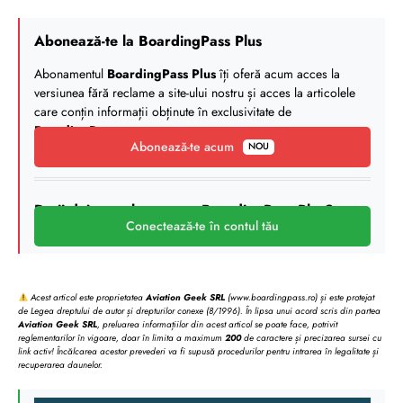
Abonează-te la BoardingPass Plus
Abonamentul
BoardingPass Plus
îți oferă acum acces la
versiunea fără reclame a site-ului nostru și acces la articolele
care conțin informații obținute în exclusivitate de
BoardingPass
.
Abonează-te acum
NOU
Deții deja un abonament BoardingPass Plus?
Conectează-te în contul tău
Acest articol este proprietatea
Aviation Geek SRL
(www.boardingpass.ro) și este protejat
de Legea dreptului de autor și drepturilor conexe (8/1996). În lipsa unui acord scris din partea
Aviation Geek SRL
, preluarea informațiilor din acest articol se poate face, potrivit
reglementarilor în vigoare, doar în limita a maximum
200
de caractere și precizarea sursei cu
link activ! Încălcarea acestor prevederi va fi supusă procedurilor pentru intrarea în legalitate și
recuperarea daunelor.