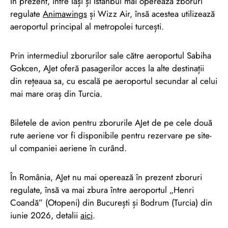
În prezent, între Iași și Istanbul mai operează zboruri
regulate
Animawings
și Wizz Air, însă acestea utilizează
aeroportul principal al metropolei turcești.
Prin intermediul zborurilor sale către aeroportul Sabiha
Gokcen, AJet oferă pasagerilor acces la alte destinații
din rețeaua sa, cu escală pe aeroportul secundar al celui
mai mare oraș din Turcia.
Biletele de avion pentru zborurile AJet de pe cele două
rute aeriene vor fi disponibile pentru rezervare pe site-
ul companiei aeriene în curând.
În România, AJet nu mai operează în prezent zboruri
regulate, însă va mai zbura între aeroportul „Henri
Coandă” (Otopeni) din București și Bodrum (Turcia) din
iunie 2026, detalii
aici
.